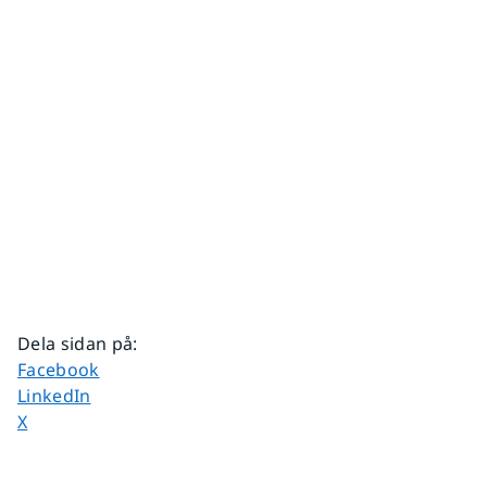
Dela sidan på
:
Dela sidan på
Facebook
Dela sidan på
LinkedIn
Dela sidan på
X