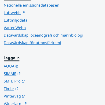
Nationella emissionsdatabasen
Länk till annan webbplats.
Luftwebb
Luftmiljödata
VattenWebb
Datavärdskap, oceanografi och marinbiologi
Datavärdskap för atmosfärkemi
Logga in
Länk till annan webbplats.
AQUA
Länk till annan webbplats.
SIMAIR
Länk till annan webbplats.
SMHI Pro
Länk till annan webbplats.
Timbr
Länk till annan webbplats.
Vinterväg
Länk till annan webbplats.
Väderlarm