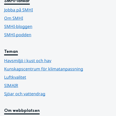
SMHI-länkar
Jobba på SMHI
Om SMHI
SMHI-bloggen
SMHI-podden
Teman
Havsmiljö i kust och hav
Kunskapscentrum för klimatanpassning
Luftkvalitet
SIMAIR
Sjöar och vattendrag
Om webbplatsen