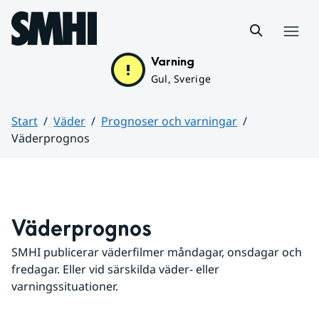
Hoppa till sidans innehåll
Meny
Varning
Gul, Sverige
Start
Väder
Prognoser och varningar
Väderprognos
Huvudinnehåll
Väderprognos
SMHI publicerar väderfilmer måndagar, onsdagar och 
fredagar. Eller vid särskilda väder- eller 
varningssituationer.