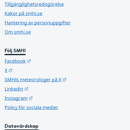
Tillgänglighetsredogörelse
Kakor på smhi.se
Hantering av personuppgifter
Om smhi.se
Följ SMHI
Länk till annan webbplats.
Facebook
Länk till annan webbplats.
X
Länk till annan webbplats.
SMHIs meteorologer på X
Länk till annan webbplats.
Linkedin
Länk till annan webbplats.
Instagram
Policy för sociala medier
Datavärdskap