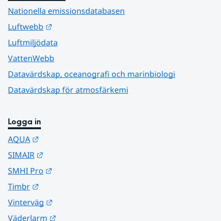
Nationella emissionsdatabasen
Länk till annan webbplats.
Luftwebb
Luftmiljödata
VattenWebb
Datavärdskap, oceanografi och marinbiologi
Datavärdskap för atmosfärkemi
Logga in
Länk till annan webbplats.
AQUA
Länk till annan webbplats.
SIMAIR
Länk till annan webbplats.
SMHI Pro
Länk till annan webbplats.
Timbr
Länk till annan webbplats.
Vinterväg
Länk till annan webbplats.
Väderlarm