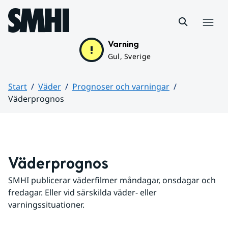
Hoppa till sidans innehåll
Meny
Varning
Gul, Sverige
Start
Väder
Prognoser och varningar
Väderprognos
Huvudinnehåll
Väderprognos
SMHI publicerar väderfilmer måndagar, onsdagar och 
fredagar. Eller vid särskilda väder- eller 
varningssituationer.