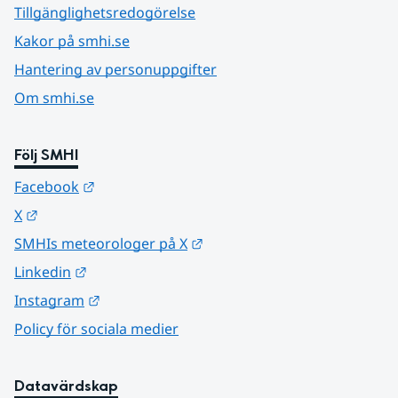
Tillgänglighetsredogörelse
Kakor på smhi.se
Hantering av personuppgifter
Om smhi.se
Följ SMHI
Länk till annan webbplats.
Facebook
Länk till annan webbplats.
X
Länk till annan webbplats.
SMHIs meteorologer på X
Länk till annan webbplats.
Linkedin
Länk till annan webbplats.
Instagram
Policy för sociala medier
Datavärdskap