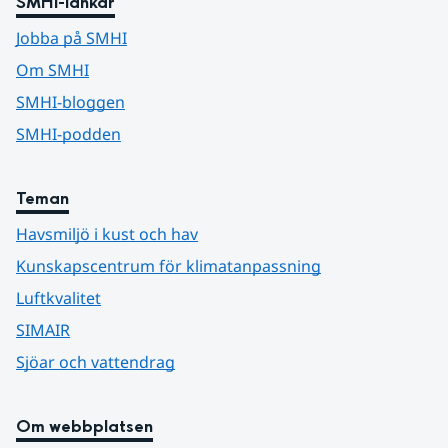
SMHI-länkar
Jobba på SMHI
Om SMHI
SMHI-bloggen
SMHI-podden
Teman
Havsmiljö i kust och hav
Kunskapscentrum för klimatanpassning
Luftkvalitet
SIMAIR
Sjöar och vattendrag
Om webbplatsen