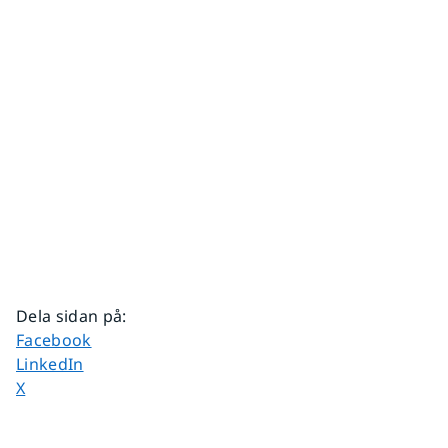
Dela sidan på
:
Dela sidan på
Facebook
Dela sidan på
LinkedIn
Dela sidan på
X