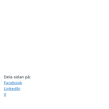
Dela sidan på
:
Dela sidan på
Facebook
Dela sidan på
LinkedIn
Dela sidan på
X