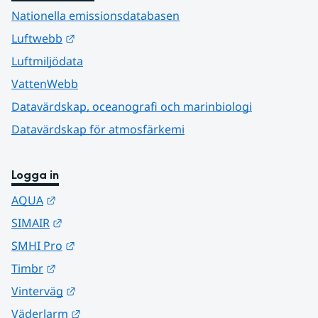
Nationella emissionsdatabasen
Länk till annan webbplats.
Luftwebb
Luftmiljödata
VattenWebb
Datavärdskap, oceanografi och marinbiologi
Datavärdskap för atmosfärkemi
Logga in
Länk till annan webbplats.
AQUA
Länk till annan webbplats.
SIMAIR
Länk till annan webbplats.
SMHI Pro
Länk till annan webbplats.
Timbr
Länk till annan webbplats.
Vinterväg
Länk till annan webbplats.
Väderlarm