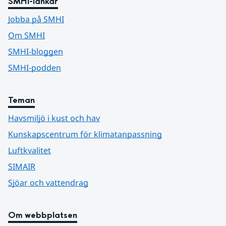
SMHI-länkar
Jobba på SMHI
Om SMHI
SMHI-bloggen
SMHI-podden
Teman
Havsmiljö i kust och hav
Kunskapscentrum för klimatanpassning
Luftkvalitet
SIMAIR
Sjöar och vattendrag
Om webbplatsen