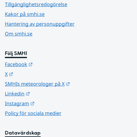
Tillgänglighetsredogörelse
Kakor på smhi.se
Hantering av personuppgifter
Om smhi.se
Följ SMHI
Länk till annan webbplats.
Facebook
Länk till annan webbplats.
X
Länk till annan webbplats.
SMHIs meteorologer på X
Länk till annan webbplats.
Linkedin
Länk till annan webbplats.
Instagram
Policy för sociala medier
Datavärdskap