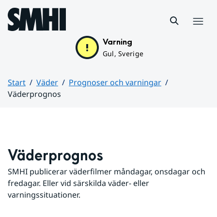
Hoppa till sidans innehåll
Meny
Varning
Gul, Sverige
Start
Väder
Prognoser och varningar
Väderprognos
Huvudinnehåll
Väderprognos
SMHI publicerar väderfilmer måndagar, onsdagar och 
fredagar. Eller vid särskilda väder- eller 
varningssituationer.