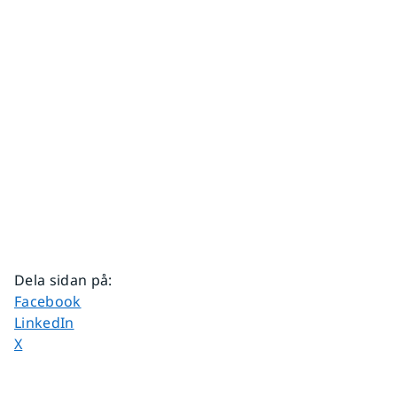
Dela sidan på
:
Dela sidan på
Facebook
Dela sidan på
LinkedIn
Dela sidan på
X