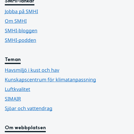
SMHI-länkar
Jobba på SMHI
Om SMHI
SMHI-bloggen
SMHI-podden
Teman
Havsmiljö i kust och hav
Kunskapscentrum för klimatanpassning
Luftkvalitet
SIMAIR
Sjöar och vattendrag
Om webbplatsen