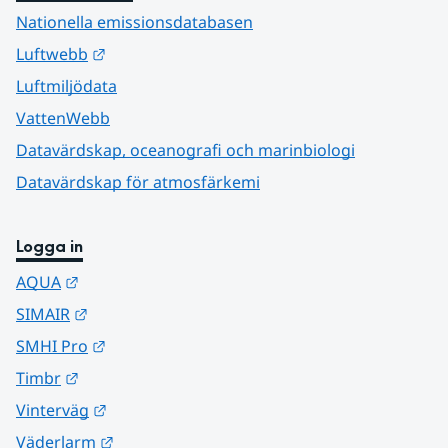
Nationella emissionsdatabasen
Länk till annan webbplats.
Luftwebb
Luftmiljödata
VattenWebb
Datavärdskap, oceanografi och marinbiologi
Datavärdskap för atmosfärkemi
Logga in
Länk till annan webbplats.
AQUA
Länk till annan webbplats.
SIMAIR
Länk till annan webbplats.
SMHI Pro
Länk till annan webbplats.
Timbr
Länk till annan webbplats.
Vinterväg
Länk till annan webbplats.
Väderlarm