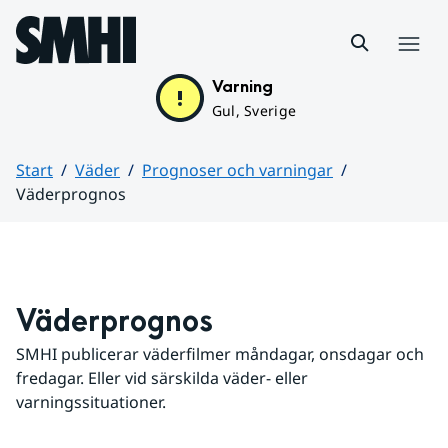
Hoppa till sidans innehåll
Meny
Varning
Gul, Sverige
Start
Väder
Prognoser och varningar
Väderprognos
Huvudinnehåll
Väderprognos
SMHI publicerar väderfilmer måndagar, onsdagar och 
fredagar. Eller vid särskilda väder- eller 
varningssituationer.