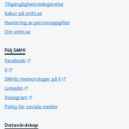
Tillgänglighetsredogörelse
Kakor på smhi.se
Hantering av personuppgifter
Om smhi.se
Följ SMHI
Länk till annan webbplats.
Facebook
Länk till annan webbplats.
X
Länk till annan webbplats.
SMHIs meteorologer på X
Länk till annan webbplats.
Linkedin
Länk till annan webbplats.
Instagram
Policy för sociala medier
Datavärdskap