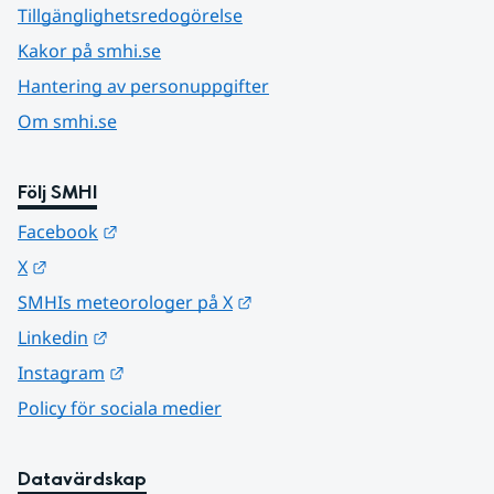
Tillgänglighetsredogörelse
Kakor på smhi.se
Hantering av personuppgifter
Om smhi.se
Följ SMHI
Länk till annan webbplats.
Facebook
Länk till annan webbplats.
X
Länk till annan webbplats.
SMHIs meteorologer på X
Länk till annan webbplats.
Linkedin
Länk till annan webbplats.
Instagram
Policy för sociala medier
Datavärdskap