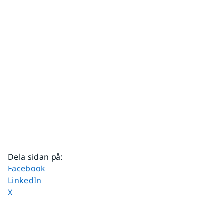
Dela sidan på
:
Dela sidan på
Facebook
Dela sidan på
LinkedIn
Dela sidan på
X