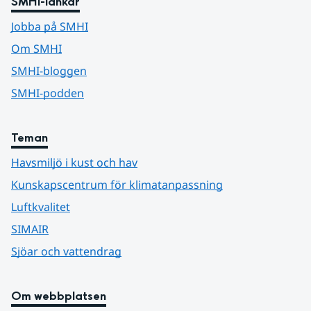
SMHI-länkar
Jobba på SMHI
Om SMHI
SMHI-bloggen
SMHI-podden
Teman
Havsmiljö i kust och hav
Kunskapscentrum för klimatanpassning
Luftkvalitet
SIMAIR
Sjöar och vattendrag
Om webbplatsen