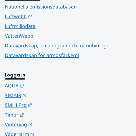
Nationella emissionsdatabasen
Länk till annan webbplats.
Luftwebb
Luftmiljödata
VattenWebb
Datavärdskap, oceanografi och marinbiologi
Datavärdskap för atmosfärkemi
Logga in
Länk till annan webbplats.
AQUA
Länk till annan webbplats.
SIMAIR
Länk till annan webbplats.
SMHI Pro
Länk till annan webbplats.
Timbr
Länk till annan webbplats.
Vinterväg
Länk till annan webbplats.
Väderlarm