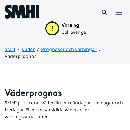
Hoppa till sidans innehåll
Meny
Varning
Gul, Sverige
Start
Väder
Prognoser och varningar
Väderprognos
Huvudinnehåll
Väderprognos
SMHI publicerar väderfilmer måndagar, onsdagar och 
fredagar. Eller vid särskilda väder- eller 
varningssituationer.