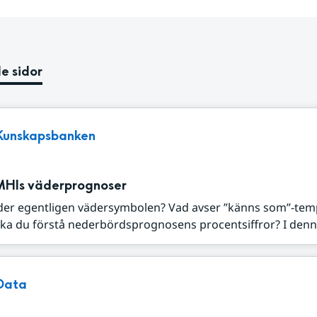
e sidor
Kunskapsbanken
MHIs väderprognoser
der egentligen vädersymbolen? Vad avser ”känns som”-tem
ka du förstå nederbördsprognosens procentsiffror? I denna
Data