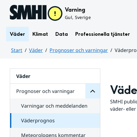
Hoppa till sidans innehåll
Varning
Gul, Sverige
Väder
Klimat
Data
Professionella tjänster
Start
Väder
Prognoser och varningar
Väderpr
varningar
och
Huvudinnehåll
Prognoser
för
Undersidor
Väder
Väde
Prognoser och varningar
SMHI public
Varningar och meddelanden
väder- eller
Väderprognos
Meteorologens kommentar