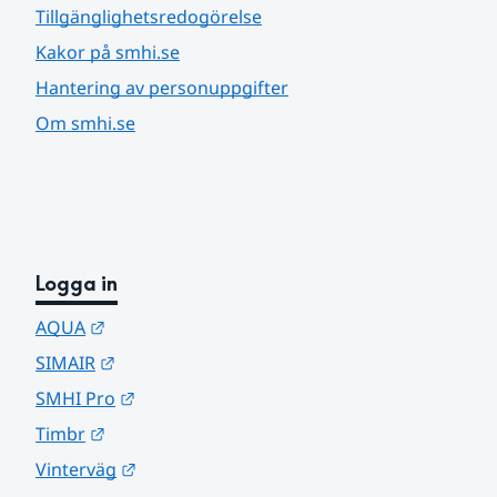
Tillgänglighetsredogörelse
Kakor på smhi.se
Hantering av personuppgifter
Om smhi.se
Logga in
Länk till annan webbplats.
AQUA
Länk till annan webbplats.
SIMAIR
Länk till annan webbplats.
SMHI Pro
Länk till annan webbplats.
Timbr
Länk till annan webbplats.
Vinterväg