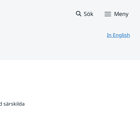
Sök
Meny
In English
 särskilda 