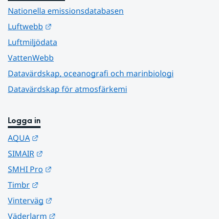
Nationella emissionsdatabasen
Länk till annan webbplats.
Luftwebb
Luftmiljödata
VattenWebb
Datavärdskap, oceanografi och marinbiologi
Datavärdskap för atmosfärkemi
Logga in
Länk till annan webbplats.
AQUA
Länk till annan webbplats.
SIMAIR
Länk till annan webbplats.
SMHI Pro
Länk till annan webbplats.
Timbr
Länk till annan webbplats.
Vinterväg
Länk till annan webbplats.
Väderlarm