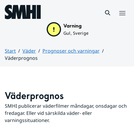
Hoppa till sidans innehåll
Meny
Varning
Gul, Sverige
Start
Väder
Prognoser och varningar
Väderprognos
Huvudinnehåll
Väderprognos
SMHI publicerar väderfilmer måndagar, onsdagar och 
fredagar. Eller vid särskilda väder- eller 
varningssituationer.