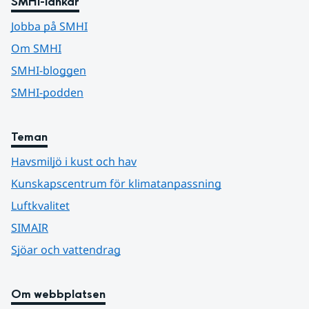
SMHI-länkar
Jobba på SMHI
Om SMHI
SMHI-bloggen
SMHI-podden
Teman
Havsmiljö i kust och hav
Kunskapscentrum för klimatanpassning
Luftkvalitet
SIMAIR
Sjöar och vattendrag
Om webbplatsen