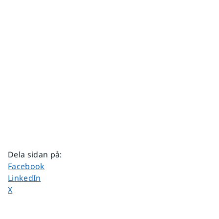
Dela sidan på
:
Dela sidan på
Facebook
Dela sidan på
LinkedIn
Dela sidan på
X