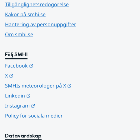
Tillgänglighetsredogörelse
Kakor på smhi.se
Hantering av personuppgifter
Om smhi.se
Följ SMHI
Länk till annan webbplats.
Facebook
Länk till annan webbplats.
X
Länk till annan webbplats.
SMHIs meteorologer på X
Länk till annan webbplats.
Linkedin
Länk till annan webbplats.
Instagram
Policy för sociala medier
Datavärdskap