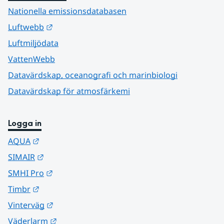
Nationella emissionsdatabasen
Länk till annan webbplats.
Luftwebb
Luftmiljödata
VattenWebb
Datavärdskap, oceanografi och marinbiologi
Datavärdskap för atmosfärkemi
Logga in
Länk till annan webbplats.
AQUA
Länk till annan webbplats.
SIMAIR
Länk till annan webbplats.
SMHI Pro
Länk till annan webbplats.
Timbr
Länk till annan webbplats.
Vinterväg
Länk till annan webbplats.
Väderlarm