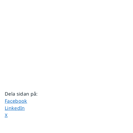
Dela sidan på
:
Dela sidan på
Facebook
Dela sidan på
LinkedIn
Dela sidan på
X