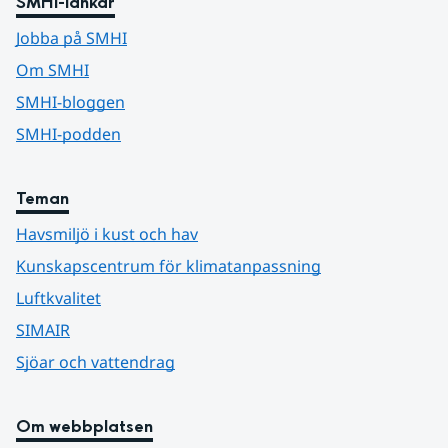
SMHI-länkar
Jobba på SMHI
Om SMHI
SMHI-bloggen
SMHI-podden
Teman
Havsmiljö i kust och hav
Kunskapscentrum för klimatanpassning
Luftkvalitet
SIMAIR
Sjöar och vattendrag
Om webbplatsen