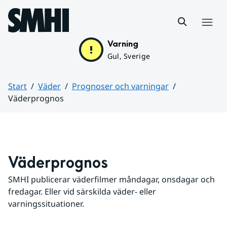
Hoppa till sidans innehåll
Meny
Varning
Gul, Sverige
Start
Väder
Prognoser och varningar
Väderprognos
Huvudinnehåll
Väderprognos
SMHI publicerar väderfilmer måndagar, onsdagar och 
fredagar. Eller vid särskilda väder- eller 
varningssituationer.