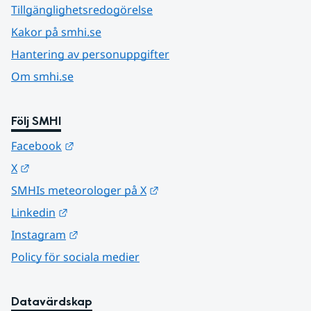
Tillgänglighetsredogörelse
Kakor på smhi.se
Hantering av personuppgifter
Om smhi.se
Följ SMHI
Länk till annan webbplats.
Facebook
Länk till annan webbplats.
X
Länk till annan webbplats.
SMHIs meteorologer på X
Länk till annan webbplats.
Linkedin
Länk till annan webbplats.
Instagram
Policy för sociala medier
Datavärdskap