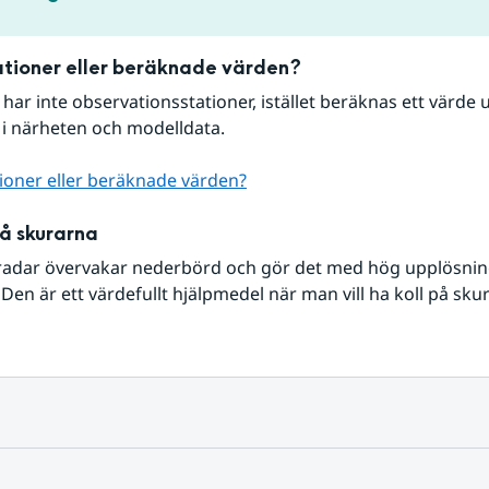
tioner eller beräknade värden?
r har inte observationsstationer, istället beräknas ett värde u
 i närheten och modelldata.
ioner eller beräknade värden?
på skurarna
radar övervakar nederbörd och gör det med hög upplösning 
Den är ett värdefullt hjälpmedel när man vill ha koll på sku