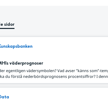
e sidor
Kunskapsbanken
MHIs väderprognoser
der egentligen vädersymbolen? Vad avser ”känns som”-tem
ka du förstå nederbördsprognosens procentsiffror? I denna
Data