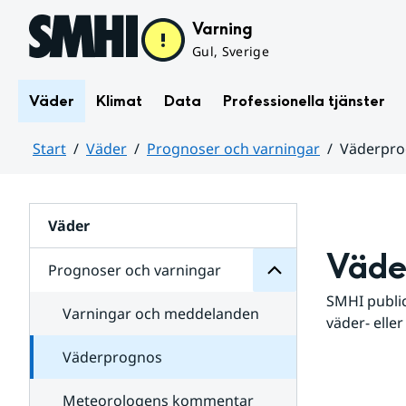
Hoppa till sidans innehåll
Varning
Gul, Sverige
Väder
Klimat
Data
Professionella tjänster
Start
Väder
Prognoser och varningar
Väderpr
varningar
och
Huvudinnehåll
Prognoser
för
Undersidor
Väder
Väde
Prognoser och varningar
SMHI public
Varningar och meddelanden
väder- eller
Väderprognos
Meteorologens kommentar