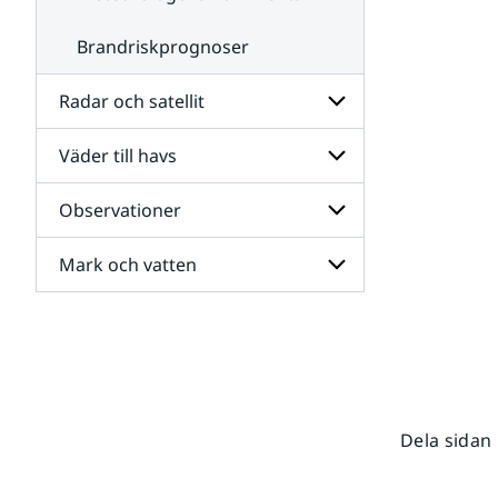
Brandriskprognoser
Radar och satellit
Väder till havs
Undersidor
för
Radar
Observationer
Undersidor
och
för
satellit
Väder
Mark och vatten
Undersidor
till
för
havs
Observationer
Undersidor
för
Mark
och
vatten
Dela sidan