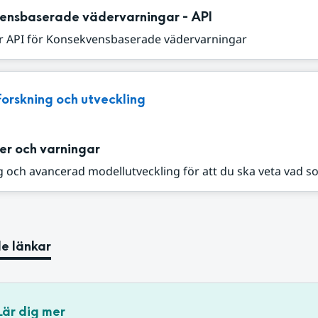
ensbaserade vädervarningar - API
r API för Konsekvensbaserade vädervarningar
Forskning och utveckling
er och varningar
 och avancerad modellutveckling för att du ska veta vad s
e länkar
Lär dig mer