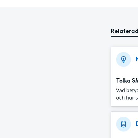
Relaterad
Tolka S
Vad bety
och hur s