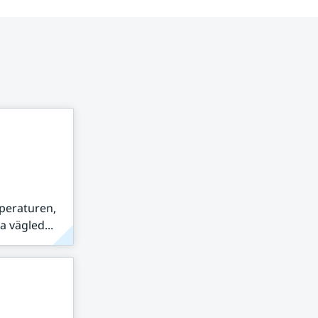
peraturen,
 vägled...