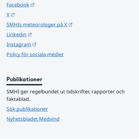
Länk till annan webbplats.
Facebook
Länk till annan webbplats.
X
Länk till annan webbplats.
SMHIs meteorologer på X
Länk till annan webbplats.
Linkedin
Länk till annan webbplats.
Instagram
Policy för sociala medier
Publikationer
SMHI ger regelbundet ut tidskrifter, rapporter och 
faktablad.
Sök publikationer
Nyhetsbladet Medvind