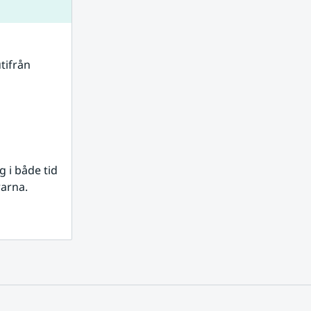
tifrån 
i både tid 
rarna.