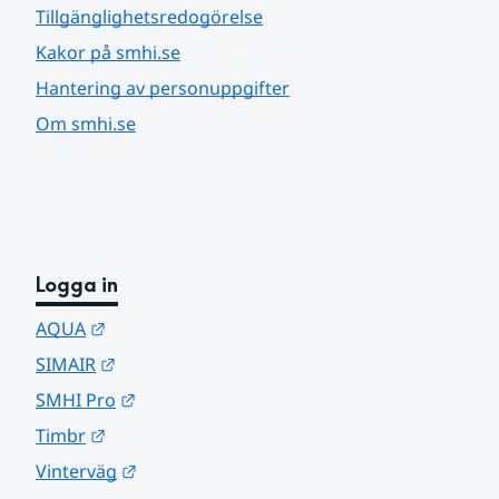
Tillgänglighetsredogörelse
Kakor på smhi.se
Hantering av personuppgifter
Om smhi.se
Logga in
Länk till annan webbplats.
AQUA
Länk till annan webbplats.
SIMAIR
Länk till annan webbplats.
SMHI Pro
Länk till annan webbplats.
Timbr
Länk till annan webbplats.
Vinterväg