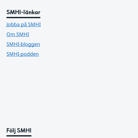
SMHI-länkar
Jobba på SMHI
Om SMHI
SMHI-bloggen
SMHI-podden
Följ SMHI