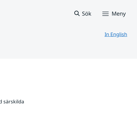
Sök
Meny
In English
 särskilda 