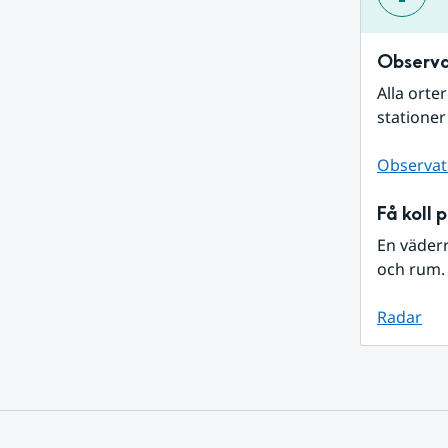
Observa
Alla orte
stationer
Observat
Få koll 
En väder
och rum. 
Radar