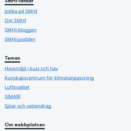
SMHI-länkar
Jobba på SMHI
Om SMHI
SMHI-bloggen
SMHI-podden
Teman
Havsmiljö i kust och hav
Kunskapscentrum för klimatanpassning
Luftkvalitet
SIMAIR
Sjöar och vattendrag
Om webbplatsen