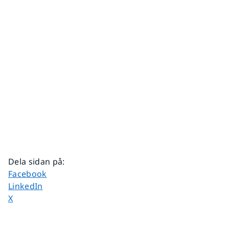
Dela sidan på
:
Dela sidan på
Facebook
Dela sidan på
LinkedIn
Dela sidan på
X