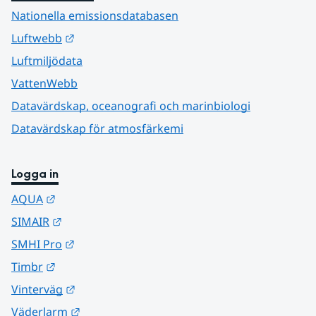
Nationella emissionsdatabasen
Länk till annan webbplats.
Luftwebb
Luftmiljödata
VattenWebb
Datavärdskap, oceanografi och marinbiologi
Datavärdskap för atmosfärkemi
Logga in
Länk till annan webbplats.
AQUA
Länk till annan webbplats.
SIMAIR
Länk till annan webbplats.
SMHI Pro
Länk till annan webbplats.
Timbr
Länk till annan webbplats.
Vinterväg
Länk till annan webbplats.
Väderlarm