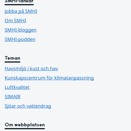
SMHI-länkar
Jobba på SMHI
Om SMHI
SMHI-bloggen
SMHI-podden
Teman
Havsmiljö i kust och hav
Kunskapscentrum för klimatanpassning
Luftkvalitet
SIMAIR
Sjöar och vattendrag
Om webbplatsen