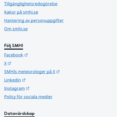
Tillgänglighetsredogörelse
Kakor på smhi.se
Hantering av personuppgifter
Om smhi.se
Följ SMHI
Länk till annan webbplats.
Facebook
Länk till annan webbplats.
X
Länk till annan webbplats.
SMHIs meteorologer på X
Länk till annan webbplats.
Linkedin
Länk till annan webbplats.
Instagram
Policy för sociala medier
Datavärdskap