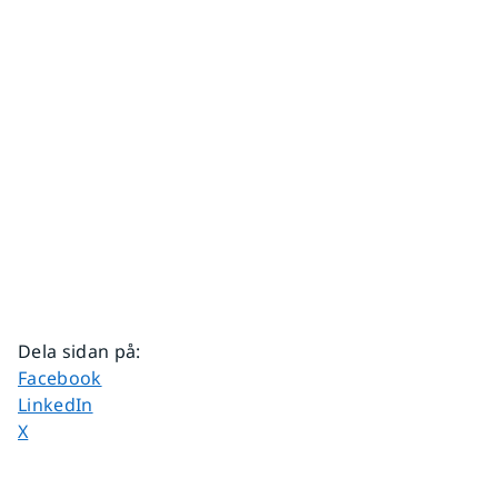
Dela sidan på
:
Dela sidan på
Facebook
Dela sidan på
LinkedIn
Dela sidan på
X