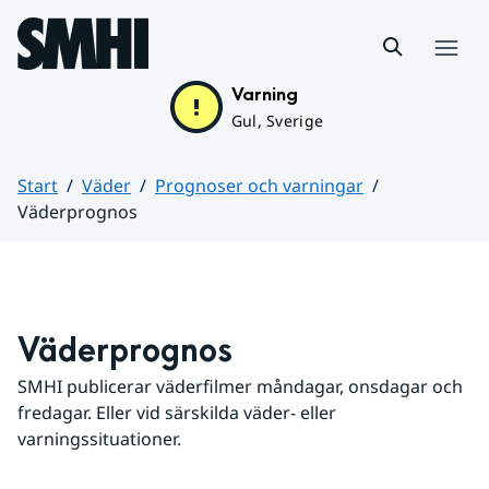
Hoppa till sidans innehåll
Meny
Varning
Gul, Sverige
Start
Väder
Prognoser och varningar
Väderprognos
Huvudinnehåll
Väderprognos
SMHI publicerar väderfilmer måndagar, onsdagar och 
fredagar. Eller vid särskilda väder- eller 
varningssituationer.