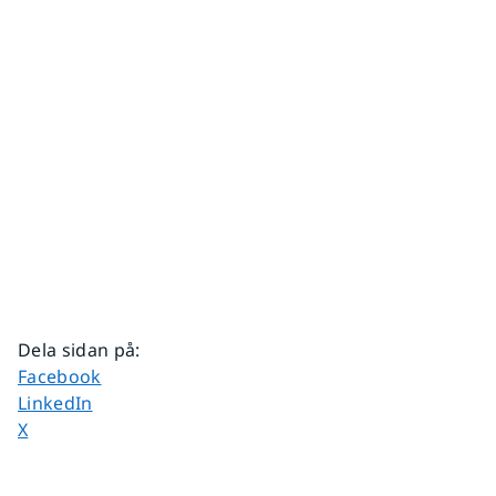
Dela sidan på
:
Dela sidan på
Facebook
Dela sidan på
LinkedIn
Dela sidan på
X