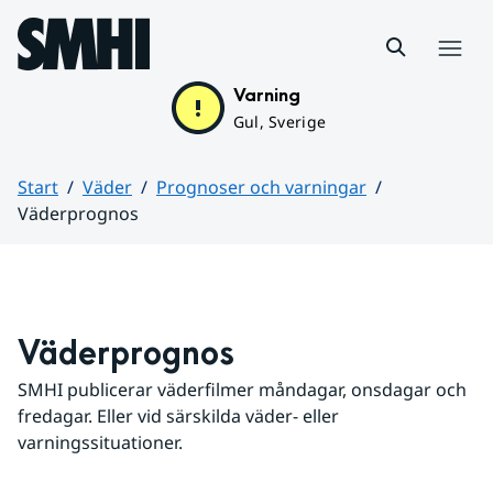
Hoppa till sidans innehåll
Meny
Varning
Gul, Sverige
Start
Väder
Prognoser och varningar
Väderprognos
Huvudinnehåll
Väderprognos
SMHI publicerar väderfilmer måndagar, onsdagar och 
fredagar. Eller vid särskilda väder- eller 
varningssituationer.