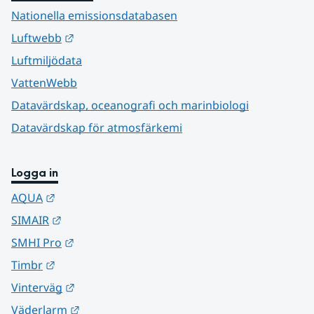
Nationella emissionsdatabasen
Länk till annan webbplats.
Luftwebb
Luftmiljödata
VattenWebb
Datavärdskap, oceanografi och marinbiologi
Datavärdskap för atmosfärkemi
Logga in
Länk till annan webbplats.
AQUA
Länk till annan webbplats.
SIMAIR
Länk till annan webbplats.
SMHI Pro
Länk till annan webbplats.
Timbr
Länk till annan webbplats.
Vinterväg
Länk till annan webbplats.
Väderlarm