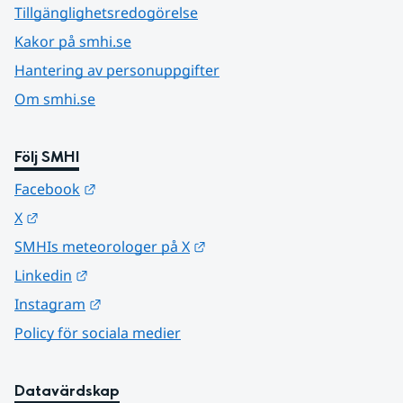
Tillgänglighetsredogörelse
Kakor på smhi.se
Hantering av personuppgifter
Om smhi.se
Följ SMHI
Länk till annan webbplats.
Facebook
Länk till annan webbplats.
X
Länk till annan webbplats.
SMHIs meteorologer på X
Länk till annan webbplats.
Linkedin
Länk till annan webbplats.
Instagram
Policy för sociala medier
Datavärdskap