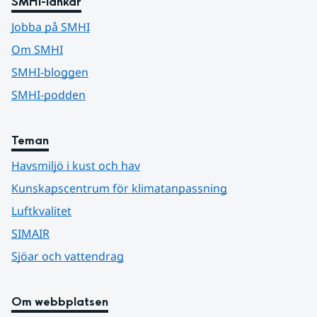
SMHI-länkar
Jobba på SMHI
Om SMHI
SMHI-bloggen
SMHI-podden
Teman
Havsmiljö i kust och hav
Kunskapscentrum för klimatanpassning
Luftkvalitet
SIMAIR
Sjöar och vattendrag
Om webbplatsen