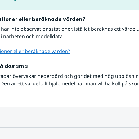
tioner eller beräknade värden?
r har inte observationsstationer, istället beräknas ett värde u
 i närheten och modelldata.
ioner eller beräknade värden?
på skurarna
radar övervakar nederbörd och gör det med hög upplösning 
Den är ett värdefullt hjälpmedel när man vill ha koll på sku