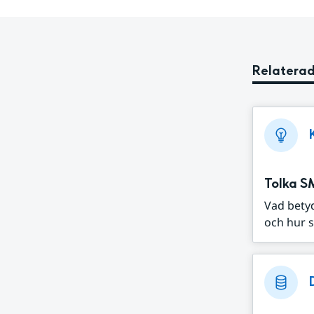
Relaterad
Tolka S
Vad bety
och hur s