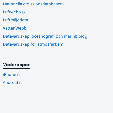
Nationella emissionsdatabasen
Länk till annan webbplats.
Luftwebb
Luftmiljödata
VattenWebb
Datavärdskap, oceanografi och marinbiologi
Datavärdskap för atmosfärkemi
Väderappar
Länk till annan webbplats.
iPhone
Länk till annan webbplats.
Android