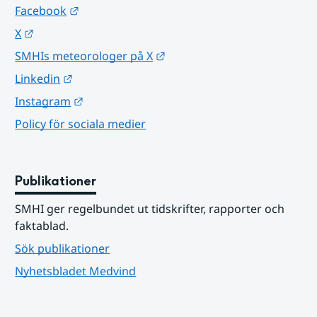
Länk till annan webbplats.
Facebook
Länk till annan webbplats.
X
Länk till annan webbplats.
SMHIs meteorologer på X
Länk till annan webbplats.
Linkedin
Länk till annan webbplats.
Instagram
Policy för sociala medier
Publikationer
SMHI ger regelbundet ut tidskrifter, rapporter och 
faktablad.
Sök publikationer
Nyhetsbladet Medvind