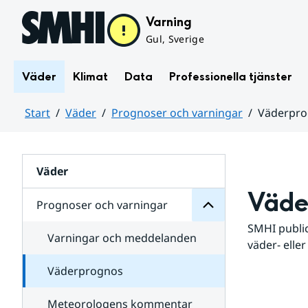
Hoppa till sidans innehåll
Varning
Gul, Sverige
Väder
Klimat
Data
Professionella tjänster
Start
Väder
Prognoser och varningar
Väderpr
varningar
och
Huvudinnehåll
Prognoser
för
Undersidor
Väder
Väde
Prognoser och varningar
SMHI public
Varningar och meddelanden
väder- eller
Väderprognos
Meteorologens kommentar