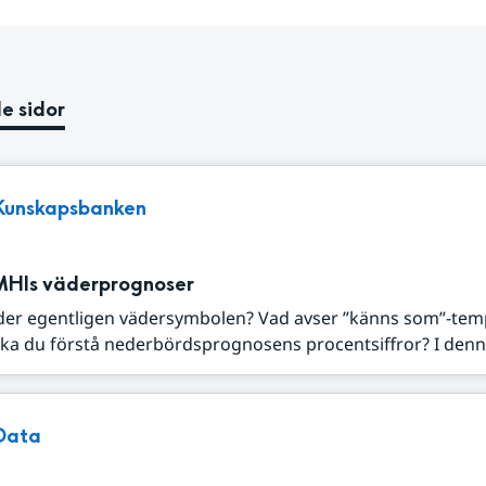
e sidor
Kunskapsbanken
MHIs väderprognoser
der egentligen vädersymbolen? Vad avser ”känns som”-tem
ka du förstå nederbördsprognosens procentsiffror? I denna
Data