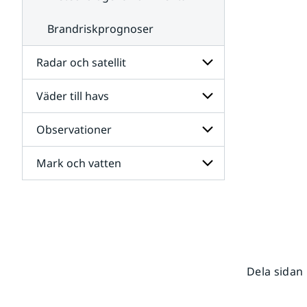
Brandriskprognoser
Radar och satellit
Väder till havs
Undersidor
för
Radar
Observationer
Undersidor
och
för
satellit
Väder
Mark och vatten
Undersidor
till
för
havs
Observationer
Undersidor
för
Mark
och
vatten
Dela sidan