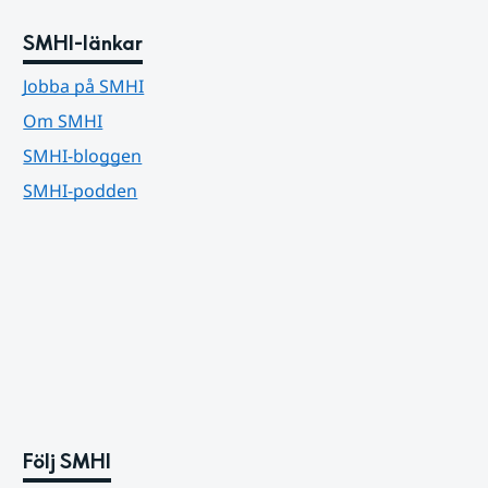
SMHI-länkar
Jobba på SMHI
Om SMHI
SMHI-bloggen
SMHI-podden
Följ SMHI