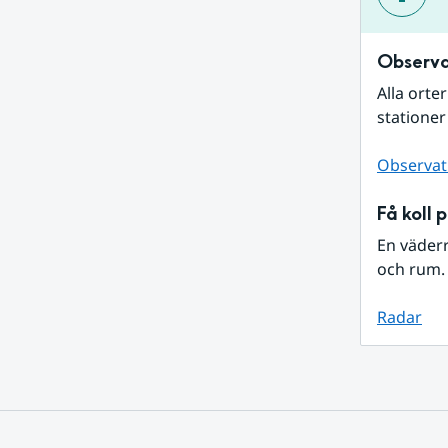
Observa
Alla orte
stationer
Observat
Få koll 
En väder
och rum. 
Radar