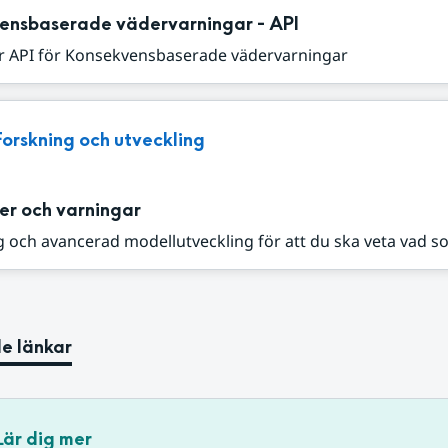
ensbaserade vädervarningar - API
r API för Konsekvensbaserade vädervarningar
Forskning och utveckling
er och varningar
 och avancerad modellutveckling för att du ska veta vad s
e länkar
Lär dig mer