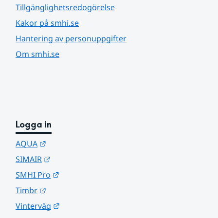
Tillgänglighetsredogörelse
Kakor på smhi.se
Hantering av personuppgifter
Om smhi.se
Logga in
Länk till annan webbplats.
AQUA
Länk till annan webbplats.
SIMAIR
Länk till annan webbplats.
SMHI Pro
Länk till annan webbplats.
Timbr
Länk till annan webbplats.
Vinterväg