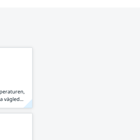
peraturen,
 vägled...