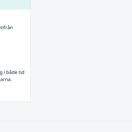
tifrån 
i både tid 
rarna.