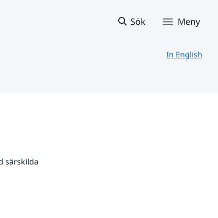
Sök
Meny
In English
 särskilda 