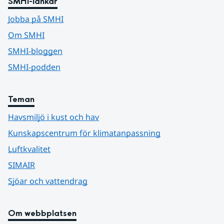
SMHI-länkar
Jobba på SMHI
Om SMHI
SMHI-bloggen
SMHI-podden
Teman
Havsmiljö i kust och hav
Kunskapscentrum för klimatanpassning
Luftkvalitet
SIMAIR
Sjöar och vattendrag
Om webbplatsen