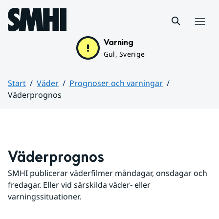
Hoppa till sidans innehåll
Meny
Varning
Gul, Sverige
Start
Väder
Prognoser och varningar
Väderprognos
Huvudinnehåll
Väderprognos
SMHI publicerar väderfilmer måndagar, onsdagar och 
fredagar. Eller vid särskilda väder- eller 
varningssituationer.