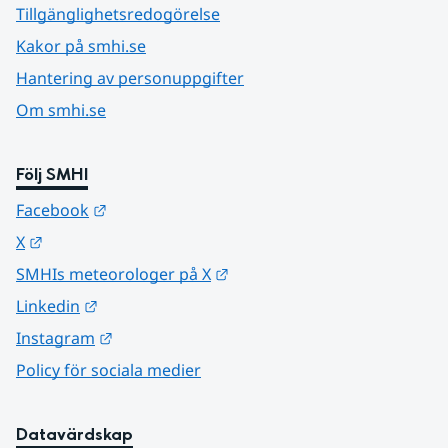
Tillgänglighetsredogörelse
Kakor på smhi.se
Hantering av personuppgifter
Om smhi.se
Följ SMHI
Länk till annan webbplats.
Facebook
Länk till annan webbplats.
X
Länk till annan webbplats.
SMHIs meteorologer på X
Länk till annan webbplats.
Linkedin
Länk till annan webbplats.
Instagram
Policy för sociala medier
Datavärdskap