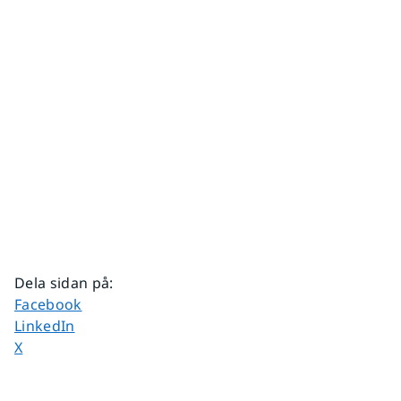
Dela sidan på
:
Dela sidan på
Facebook
Dela sidan på
LinkedIn
Dela sidan på
X