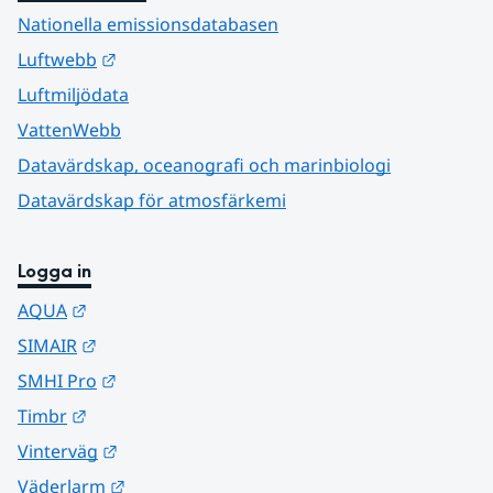
Nationella emissionsdatabasen
Länk till annan webbplats.
Luftwebb
Luftmiljödata
VattenWebb
Datavärdskap, oceanografi och marinbiologi
Datavärdskap för atmosfärkemi
Logga in
Länk till annan webbplats.
AQUA
Länk till annan webbplats.
SIMAIR
Länk till annan webbplats.
SMHI Pro
Länk till annan webbplats.
Timbr
Länk till annan webbplats.
Vinterväg
Länk till annan webbplats.
Väderlarm