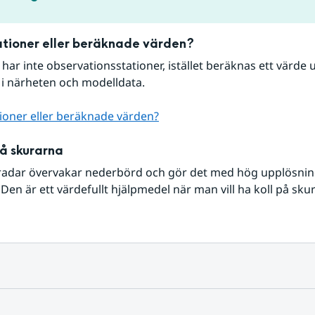
tioner eller beräknade värden?
r har inte observationsstationer, istället beräknas ett värde u
 i närheten och modelldata.
ioner eller beräknade värden?
på skurarna
radar övervakar nederbörd och gör det med hög upplösning 
Den är ett värdefullt hjälpmedel när man vill ha koll på sku