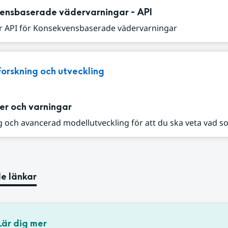
ensbaserade vädervarningar - API
r API för Konsekvensbaserade vädervarningar
Forskning och utveckling
er och varningar
 och avancerad modellutveckling för att du ska veta vad s
e länkar
Lär dig mer