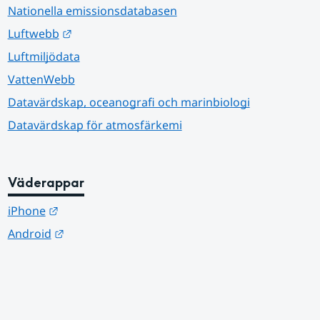
Nationella emissionsdatabasen
Länk till annan webbplats.
Luftwebb
Luftmiljödata
VattenWebb
Datavärdskap, oceanografi och marinbiologi
Datavärdskap för atmosfärkemi
Väderappar
Länk till annan webbplats.
iPhone
Länk till annan webbplats.
Android