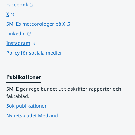
Länk till annan webbplats.
Facebook
Länk till annan webbplats.
X
Länk till annan webbplats.
SMHIs meteorologer på X
Länk till annan webbplats.
Linkedin
Länk till annan webbplats.
Instagram
Policy för sociala medier
Publikationer
SMHI ger regelbundet ut tidskrifter, rapporter och 
faktablad.
Sök publikationer
Nyhetsbladet Medvind