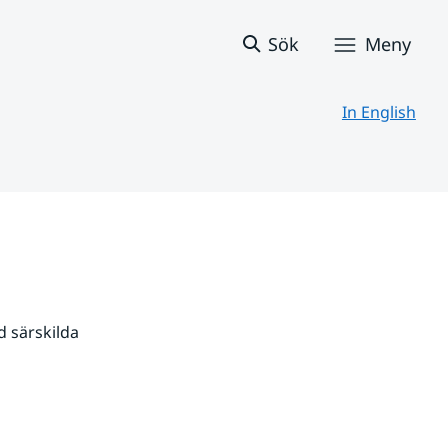
Sök
Meny
In English
 särskilda 