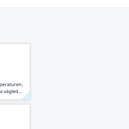
peraturen,
 vägled...