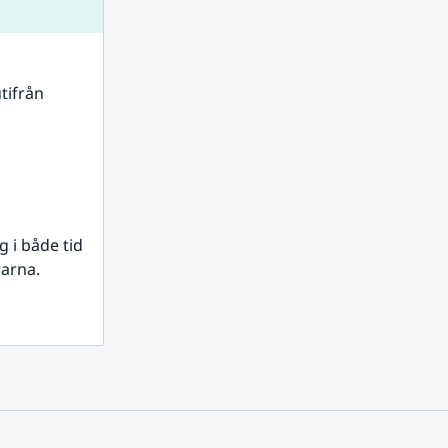
tifrån 
i både tid 
rarna.