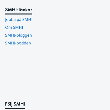
SMHI-länkar
Jobba på SMHI
Om SMHI
SMHI-bloggen
SMHI-podden
Följ SMHI