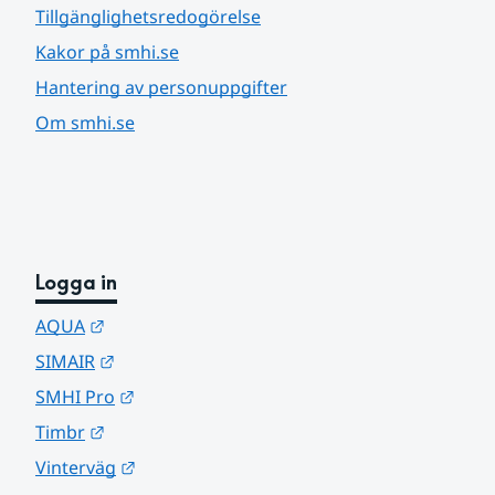
Tillgänglighetsredogörelse
Kakor på smhi.se
Hantering av personuppgifter
Om smhi.se
Logga in
Länk till annan webbplats.
AQUA
Länk till annan webbplats.
SIMAIR
Länk till annan webbplats.
SMHI Pro
Länk till annan webbplats.
Timbr
Länk till annan webbplats.
Vinterväg