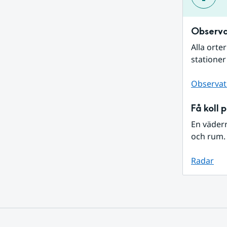
Observa
Alla orte
stationer
Observat
Få koll 
En väder
och rum. 
Radar