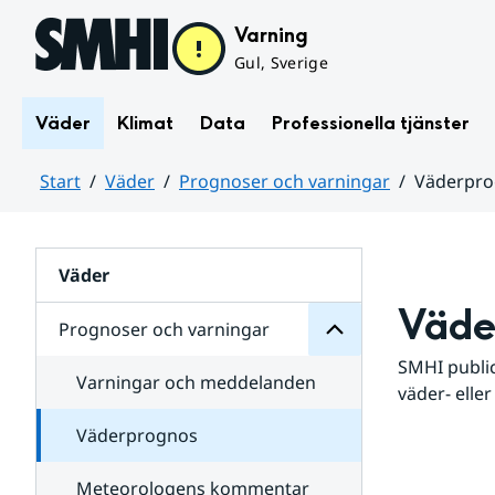
Hoppa till sidans innehåll
Varning
Gul, Sverige
Väder
Klimat
Data
Professionella tjänster
Start
Väder
Prognoser och varningar
Väderpr
varningar
och
Huvudinnehåll
Prognoser
för
Undersidor
Väder
Väde
Prognoser och varningar
SMHI public
Varningar och meddelanden
väder- eller
Väderprognos
Meteorologens kommentar