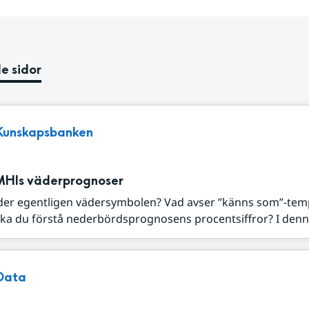
e sidor
Kunskapsbanken
MHIs väderprognoser
der egentligen vädersymbolen? Vad avser ”känns som”-tem
ka du förstå nederbördsprognosens procentsiffror? I denna
Data