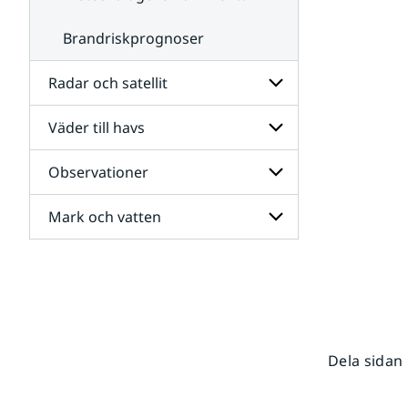
Brandriskprognoser
Radar och satellit
Väder till havs
Undersidor
för
Radar
Observationer
Undersidor
och
för
satellit
Väder
Mark och vatten
Undersidor
till
för
havs
Observationer
Undersidor
för
Mark
och
vatten
Dela sidan