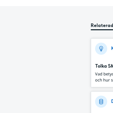
Relaterad
Tolka S
Vad bety
och hur s