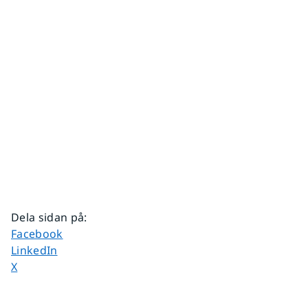
Dela sidan på
:
Dela sidan på
Facebook
Dela sidan på
LinkedIn
Dela sidan på
X