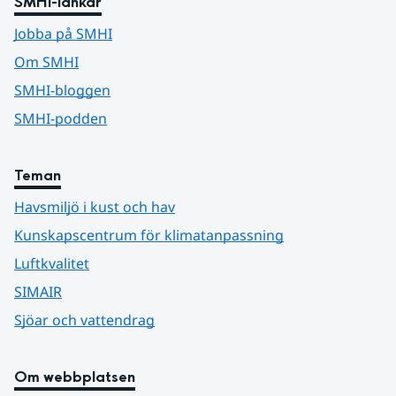
SMHI-länkar
Jobba på SMHI
Om SMHI
SMHI-bloggen
SMHI-podden
Teman
Havsmiljö i kust och hav
Kunskapscentrum för klimatanpassning
Luftkvalitet
SIMAIR
Sjöar och vattendrag
Om webbplatsen