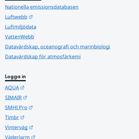
Nationella emissionsdatabasen
Länk till annan webbplats.
Luftwebb
Luftmiljödata
VattenWebb
Datavärdskap, oceanografi och marinbiologi
Datavärdskap för atmosfärkemi
Logga in
Länk till annan webbplats.
AQUA
Länk till annan webbplats.
SIMAIR
Länk till annan webbplats.
SMHI Pro
Länk till annan webbplats.
Timbr
Länk till annan webbplats.
Vinterväg
Länk till annan webbplats.
Väderlarm