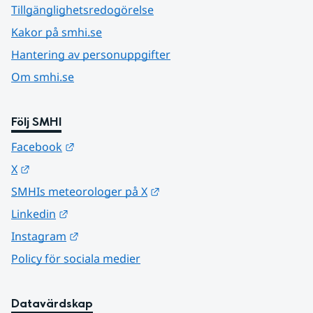
Tillgänglighetsredogörelse
Kakor på smhi.se
Hantering av personuppgifter
Om smhi.se
Följ SMHI
Länk till annan webbplats.
Facebook
Länk till annan webbplats.
X
Länk till annan webbplats.
SMHIs meteorologer på X
Länk till annan webbplats.
Linkedin
Länk till annan webbplats.
Instagram
Policy för sociala medier
Datavärdskap