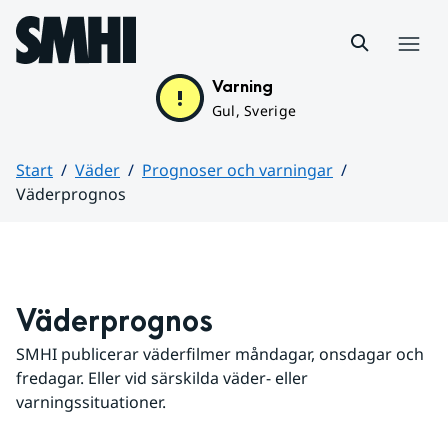
Hoppa till sidans innehåll
Meny
Varning
Gul, Sverige
Start
Väder
Prognoser och varningar
Väderprognos
Huvudinnehåll
Väderprognos
SMHI publicerar väderfilmer måndagar, onsdagar och 
fredagar. Eller vid särskilda väder- eller 
varningssituationer.