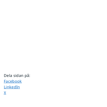
Dela sidan på
:
Dela sidan på
Facebook
Dela sidan på
LinkedIn
Dela sidan på
X