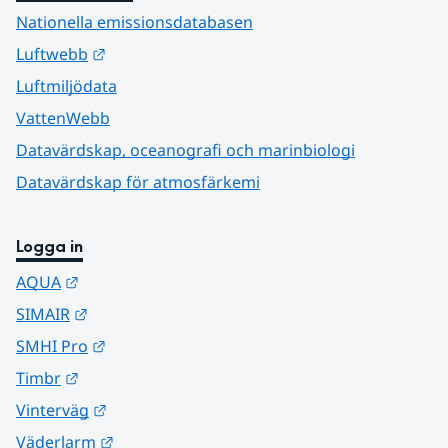
Nationella emissionsdatabasen
Länk till annan webbplats.
Luftwebb
Luftmiljödata
VattenWebb
Datavärdskap, oceanografi och marinbiologi
Datavärdskap för atmosfärkemi
Logga in
Länk till annan webbplats.
AQUA
Länk till annan webbplats.
SIMAIR
Länk till annan webbplats.
SMHI Pro
Länk till annan webbplats.
Timbr
Länk till annan webbplats.
Vinterväg
Länk till annan webbplats.
Väderlarm