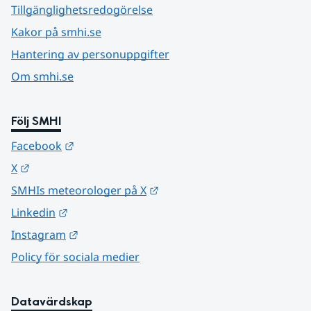
Tillgänglighetsredogörelse
Kakor på smhi.se
Hantering av personuppgifter
Om smhi.se
Följ SMHI
Länk till annan webbplats.
Facebook
Länk till annan webbplats.
X
Länk till annan webbplats.
SMHIs meteorologer på X
Länk till annan webbplats.
Linkedin
Länk till annan webbplats.
Instagram
Policy för sociala medier
Datavärdskap