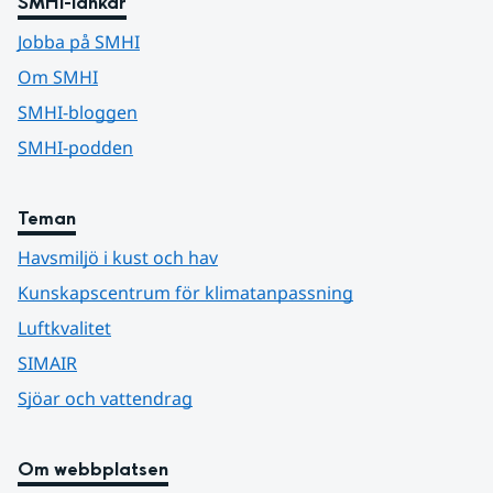
SMHI-länkar
Jobba på SMHI
Om SMHI
SMHI-bloggen
SMHI-podden
Teman
Havsmiljö i kust och hav
Kunskapscentrum för klimatanpassning
Luftkvalitet
SIMAIR
Sjöar och vattendrag
Om webbplatsen