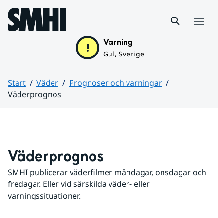
Hoppa till sidans innehåll
Meny
Varning
Gul, Sverige
Start
Väder
Prognoser och varningar
Väderprognos
Huvudinnehåll
Väderprognos
SMHI publicerar väderfilmer måndagar, onsdagar och 
fredagar. Eller vid särskilda väder- eller 
varningssituationer.