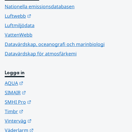
Nationella emissionsdatabasen
Länk till annan webbplats.
Luftwebb
Luftmiljödata
VattenWebb
Datavärdskap, oceanografi och marinbiologi
Datavärdskap för atmosfärkemi
Logga in
Länk till annan webbplats.
AQUA
Länk till annan webbplats.
SIMAIR
Länk till annan webbplats.
SMHI Pro
Länk till annan webbplats.
Timbr
Länk till annan webbplats.
Vinterväg
Länk till annan webbplats.
Väderlarm