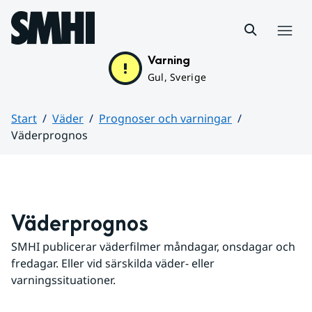
Hoppa till sidans innehåll
Meny
Varning
Gul, Sverige
Start
Väder
Prognoser och varningar
Väderprognos
Huvudinnehåll
Väderprognos
SMHI publicerar väderfilmer måndagar, onsdagar och 
fredagar. Eller vid särskilda väder- eller 
varningssituationer.