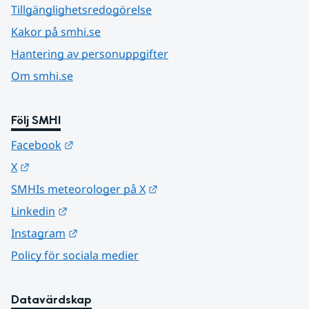
Tillgänglighetsredogörelse
Kakor på smhi.se
Hantering av personuppgifter
Om smhi.se
Följ SMHI
Länk till annan webbplats.
Facebook
Länk till annan webbplats.
X
Länk till annan webbplats.
SMHIs meteorologer på X
Länk till annan webbplats.
Linkedin
Länk till annan webbplats.
Instagram
Policy för sociala medier
Datavärdskap