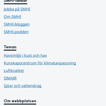
SMHI-länkar
Jobba på SMHI
Om SMHI
SMHI-bloggen
SMHI-podden
Teman
Havsmiljö i kust och hav
Kunskapscentrum för klimatanpassning
Luftkvalitet
SIMAIR
Sjöar och vattendrag
Om webbplatsen