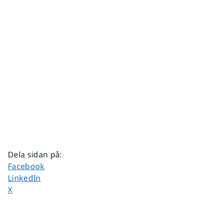
Dela sidan på
:
Dela sidan på
Facebook
Dela sidan på
LinkedIn
Dela sidan på
X