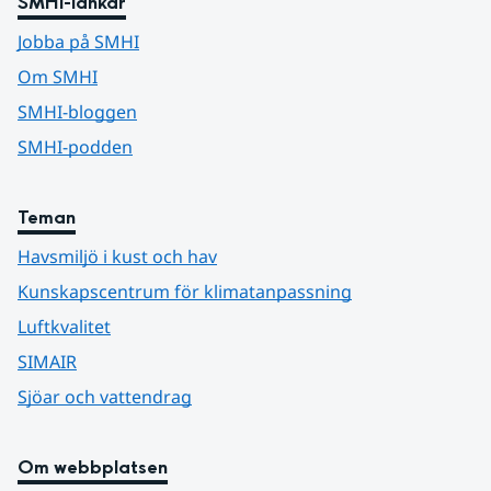
SMHI-länkar
Jobba på SMHI
Om SMHI
SMHI-bloggen
SMHI-podden
Teman
Havsmiljö i kust och hav
Kunskapscentrum för klimatanpassning
Luftkvalitet
SIMAIR
Sjöar och vattendrag
Om webbplatsen