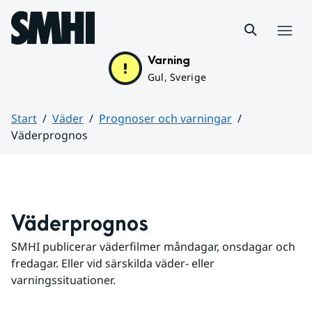
Hoppa till sidans innehåll
Meny
Varning
Gul, Sverige
Start
Väder
Prognoser och varningar
Väderprognos
Huvudinnehåll
Väderprognos
SMHI publicerar väderfilmer måndagar, onsdagar och 
fredagar. Eller vid särskilda väder- eller 
varningssituationer.