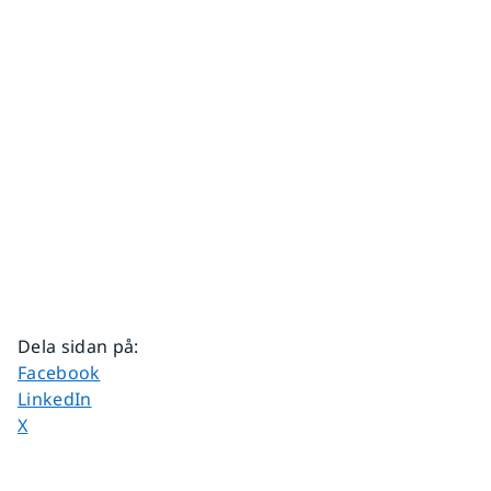
Dela sidan på
:
Dela sidan på
Facebook
Dela sidan på
LinkedIn
Dela sidan på
X