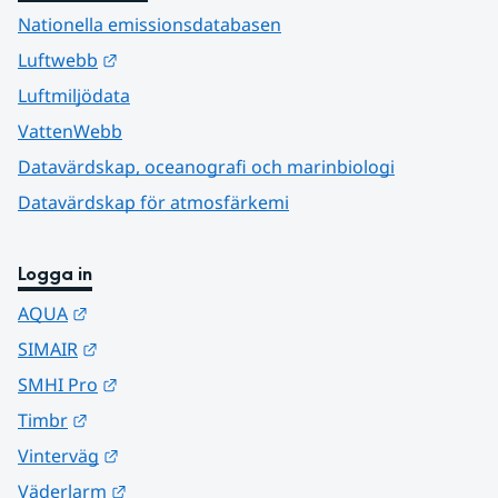
Nationella emissionsdatabasen
Länk till annan webbplats.
Luftwebb
Luftmiljödata
VattenWebb
Datavärdskap, oceanografi och marinbiologi
Datavärdskap för atmosfärkemi
Logga in
Länk till annan webbplats.
AQUA
Länk till annan webbplats.
SIMAIR
Länk till annan webbplats.
SMHI Pro
Länk till annan webbplats.
Timbr
Länk till annan webbplats.
Vinterväg
Länk till annan webbplats.
Väderlarm