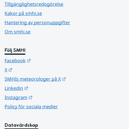
Tillgänglighetsredogörelse
Kakor på smhi.se
Hantering av personuppgifter
Om smhi.se
Följ SMHI
Länk till annan webbplats.
Facebook
Länk till annan webbplats.
X
Länk till annan webbplats.
SMHIs meteorologer på X
Länk till annan webbplats.
Linkedin
Länk till annan webbplats.
Instagram
Policy för sociala medier
Datavärdskap