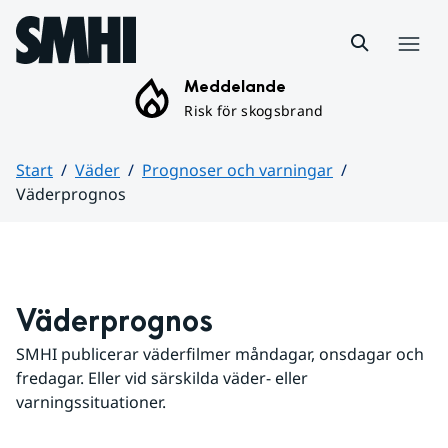
Hoppa till sidans innehåll
Meny
Meddelande
Risk för skogsbrand
Start
Väder
Prognoser och varningar
Väderprognos
Huvudinnehåll
Väderprognos
SMHI publicerar väderfilmer måndagar, onsdagar och 
fredagar. Eller vid särskilda väder- eller 
varningssituationer.