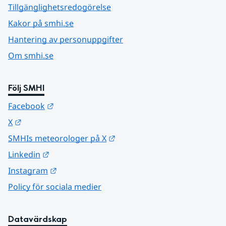
Tillgänglighetsredogörelse
Kakor på smhi.se
Hantering av personuppgifter
Om smhi.se
Följ SMHI
Länk till annan webbplats.
Facebook
Länk till annan webbplats.
X
Länk till annan webbplats.
SMHIs meteorologer på X
Länk till annan webbplats.
Linkedin
Länk till annan webbplats.
Instagram
Policy för sociala medier
Datavärdskap