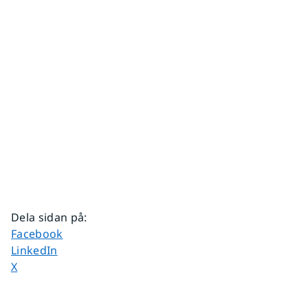
Dela sidan på
:
Dela sidan på
Facebook
Dela sidan på
LinkedIn
Dela sidan på
X