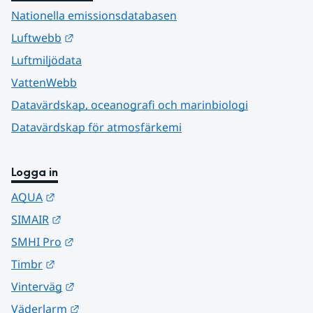
Nationella emissionsdatabasen
Länk till annan webbplats.
Luftwebb
Luftmiljödata
VattenWebb
Datavärdskap, oceanografi och marinbiologi
Datavärdskap för atmosfärkemi
Logga in
Länk till annan webbplats.
AQUA
Länk till annan webbplats.
SIMAIR
Länk till annan webbplats.
SMHI Pro
Länk till annan webbplats.
Timbr
Länk till annan webbplats.
Vinterväg
Länk till annan webbplats.
Väderlarm