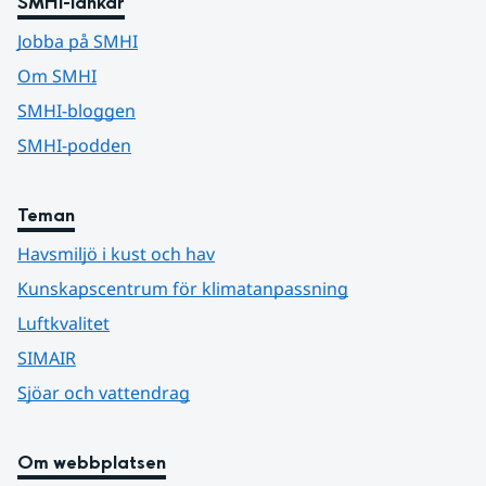
SMHI-länkar
Jobba på SMHI
Om SMHI
SMHI-bloggen
SMHI-podden
Teman
Havsmiljö i kust och hav
Kunskapscentrum för klimatanpassning
Luftkvalitet
SIMAIR
Sjöar och vattendrag
Om webbplatsen