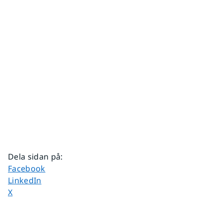
Dela sidan på
:
Dela sidan på
Facebook
Dela sidan på
LinkedIn
Dela sidan på
X