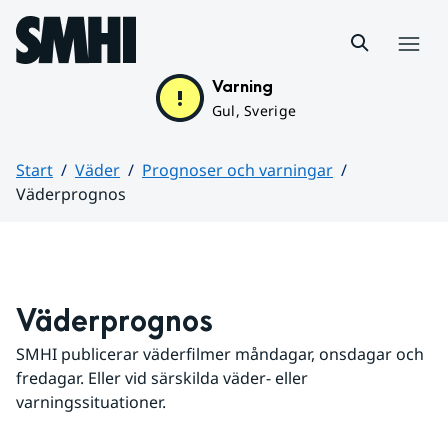
Hoppa till sidans innehåll
Meny
Varning
Gul, Sverige
Start
Väder
Prognoser och varningar
Väderprognos
Huvudinnehåll
Väderprognos
SMHI publicerar väderfilmer måndagar, onsdagar och 
fredagar. Eller vid särskilda väder- eller 
varningssituationer.