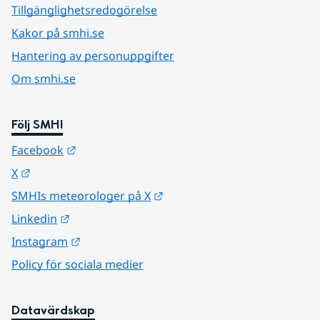
Tillgänglighetsredogörelse
Kakor på smhi.se
Hantering av personuppgifter
Om smhi.se
Följ SMHI
Länk till annan webbplats.
Facebook
Länk till annan webbplats.
X
Länk till annan webbplats.
SMHIs meteorologer på X
Länk till annan webbplats.
Linkedin
Länk till annan webbplats.
Instagram
Policy för sociala medier
Datavärdskap