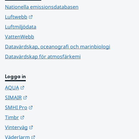
Nationella emissionsdatabasen
Länk till annan webbplats.
Luftwebb
Luftmiljödata
VattenWebb
Datavärdskap, oceanografi och marinbiologi
Datavärdskap för atmosfärkemi
Logga in
Länk till annan webbplats.
AQUA
Länk till annan webbplats.
SIMAIR
Länk till annan webbplats.
SMHI Pro
Länk till annan webbplats.
Timbr
Länk till annan webbplats.
Vinterväg
Länk till annan webbplats.
Väderlarm