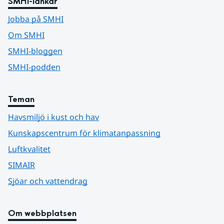
SMHI-länkar
Jobba på SMHI
Om SMHI
SMHI-bloggen
SMHI-podden
Teman
Havsmiljö i kust och hav
Kunskapscentrum för klimatanpassning
Luftkvalitet
SIMAIR
Sjöar och vattendrag
Om webbplatsen