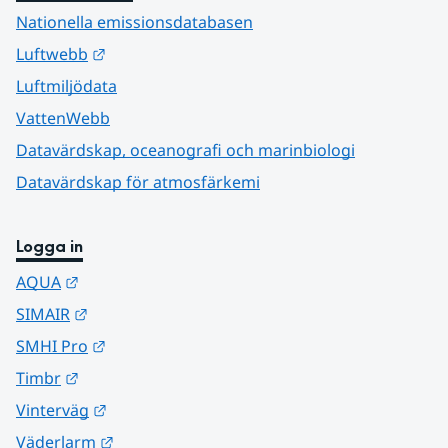
Nationella emissionsdatabasen
Länk till annan webbplats.
Luftwebb
Luftmiljödata
VattenWebb
Datavärdskap, oceanografi och marinbiologi
Datavärdskap för atmosfärkemi
Logga in
Länk till annan webbplats.
AQUA
Länk till annan webbplats.
SIMAIR
Länk till annan webbplats.
SMHI Pro
Länk till annan webbplats.
Timbr
Länk till annan webbplats.
Vinterväg
Länk till annan webbplats.
Väderlarm