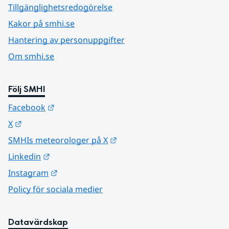
Tillgänglighetsredogörelse
Kakor på smhi.se
Hantering av personuppgifter
Om smhi.se
Följ SMHI
Länk till annan webbplats.
Facebook
Länk till annan webbplats.
X
Länk till annan webbplats.
SMHIs meteorologer på X
Länk till annan webbplats.
Linkedin
Länk till annan webbplats.
Instagram
Policy för sociala medier
Datavärdskap