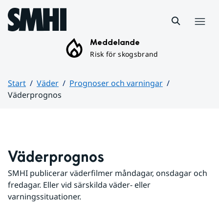
Hoppa till sidans innehåll
Meny
Meddelande
Risk för skogsbrand
Start
Väder
Prognoser och varningar
Väderprognos
Huvudinnehåll
Väderprognos
SMHI publicerar väderfilmer måndagar, onsdagar och 
fredagar. Eller vid särskilda väder- eller 
varningssituationer.