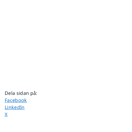
Dela sidan på
:
Dela sidan på
Facebook
Dela sidan på
LinkedIn
Dela sidan på
X