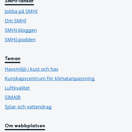
SMHI-länkar
Jobba på SMHI
Om SMHI
SMHI-bloggen
SMHI-podden
Teman
Havsmiljö i kust och hav
Kunskapscentrum för klimatanpassning
Luftkvalitet
SIMAIR
Sjöar och vattendrag
Om webbplatsen