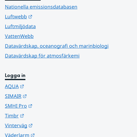
Nationella emissionsdatabasen
Länk till annan webbplats.
Luftwebb
Luftmiljödata
VattenWebb
Datavärdskap, oceanografi och marinbiologi
Datavärdskap för atmosfärkemi
Logga in
Länk till annan webbplats.
AQUA
Länk till annan webbplats.
SIMAIR
Länk till annan webbplats.
SMHI Pro
Länk till annan webbplats.
Timbr
Länk till annan webbplats.
Vinterväg
Länk till annan webbplats.
Väderlarm