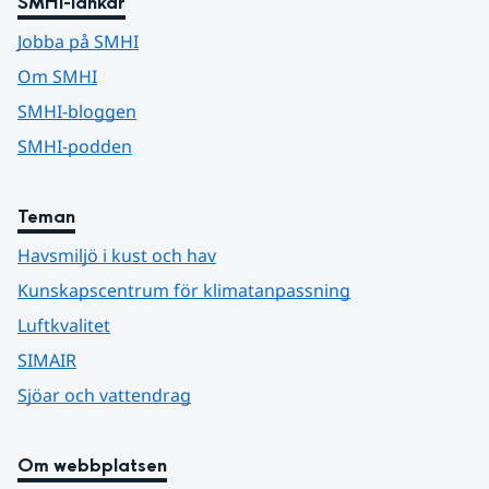
SMHI-länkar
Jobba på SMHI
Om SMHI
SMHI-bloggen
SMHI-podden
Teman
Havsmiljö i kust och hav
Kunskapscentrum för klimatanpassning
Luftkvalitet
SIMAIR
Sjöar och vattendrag
Om webbplatsen