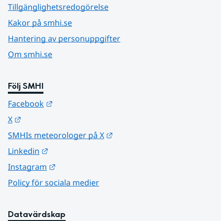
Tillgänglighetsredogörelse
Kakor på smhi.se
Hantering av personuppgifter
Om smhi.se
Följ SMHI
Länk till annan webbplats.
Facebook
Länk till annan webbplats.
X
Länk till annan webbplats.
SMHIs meteorologer på X
Länk till annan webbplats.
Linkedin
Länk till annan webbplats.
Instagram
Policy för sociala medier
Datavärdskap