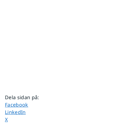
Dela sidan på
:
Dela sidan på
Facebook
Dela sidan på
LinkedIn
Dela sidan på
X