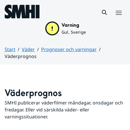
Hoppa till sidans innehåll
Meny
Varning
Gul, Sverige
Start
Väder
Prognoser och varningar
Väderprognos
Huvudinnehåll
Väderprognos
SMHI publicerar väderfilmer måndagar, onsdagar och 
fredagar. Eller vid särskilda väder- eller 
varningssituationer.