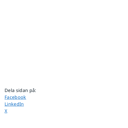
Dela sidan på
:
Dela sidan på
Facebook
Dela sidan på
LinkedIn
Dela sidan på
X