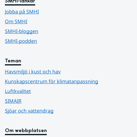
SMHI-länkar
Jobba på SMHI
Om SMHI
SMHI-bloggen
SMHI-podden
Teman
Havsmiljö i kust och hav
Kunskapscentrum för klimatanpassning
Luftkvalitet
SIMAIR
Sjöar och vattendrag
Om webbplatsen