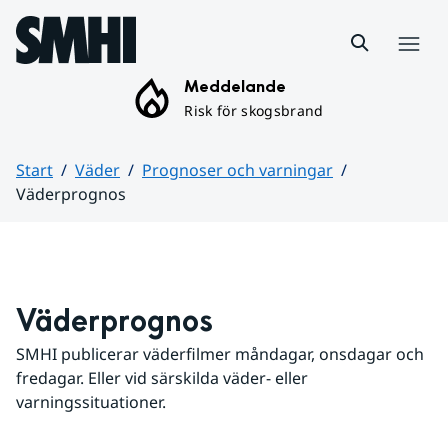
Hoppa till sidans innehåll
Meny
Meddelande
Risk för skogsbrand
Start
Väder
Prognoser och varningar
Väderprognos
Huvudinnehåll
Väderprognos
SMHI publicerar väderfilmer måndagar, onsdagar och 
fredagar. Eller vid särskilda väder- eller 
varningssituationer.