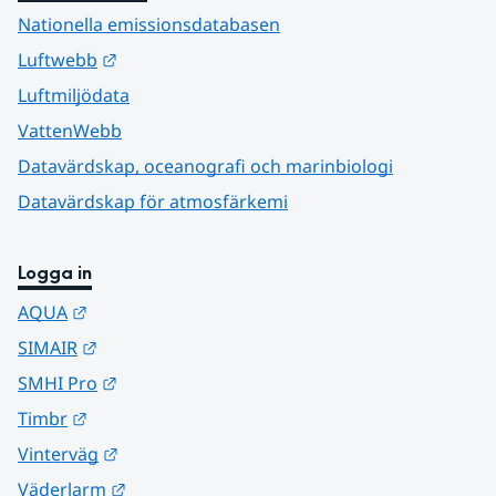
Nationella emissionsdatabasen
Länk till annan webbplats.
Luftwebb
Luftmiljödata
VattenWebb
Datavärdskap, oceanografi och marinbiologi
Datavärdskap för atmosfärkemi
Logga in
Länk till annan webbplats.
AQUA
Länk till annan webbplats.
SIMAIR
Länk till annan webbplats.
SMHI Pro
Länk till annan webbplats.
Timbr
Länk till annan webbplats.
Vinterväg
Länk till annan webbplats.
Väderlarm