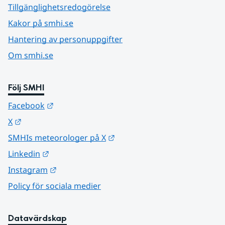
Tillgänglighetsredogörelse
Kakor på smhi.se
Hantering av personuppgifter
Om smhi.se
Följ SMHI
Länk till annan webbplats.
Facebook
Länk till annan webbplats.
X
Länk till annan webbplats.
SMHIs meteorologer på X
Länk till annan webbplats.
Linkedin
Länk till annan webbplats.
Instagram
Policy för sociala medier
Datavärdskap