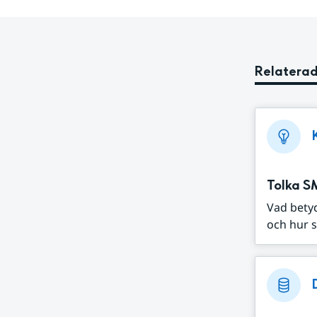
Relaterad
Tolka S
Vad bety
och hur s