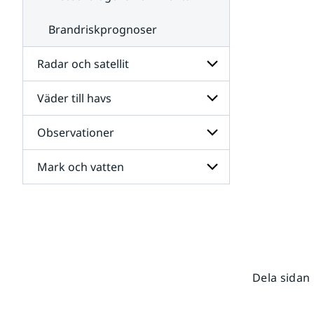
Brandriskprognoser
Radar och satellit
Väder till havs
Undersidor
för
Radar
Observationer
Undersidor
och
för
satellit
Väder
Mark och vatten
Undersidor
till
för
havs
Observationer
Undersidor
för
Mark
och
vatten
Dela sidan