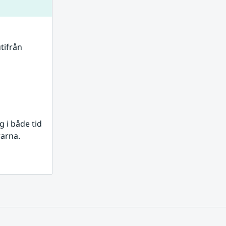
tifrån 
i både tid 
rarna.