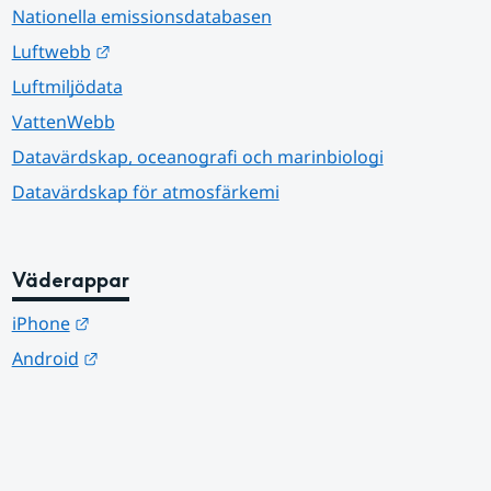
Nationella emissionsdatabasen
Länk till annan webbplats.
Luftwebb
Luftmiljödata
VattenWebb
Datavärdskap, oceanografi och marinbiologi
Datavärdskap för atmosfärkemi
Väderappar
Länk till annan webbplats.
iPhone
Länk till annan webbplats.
Android