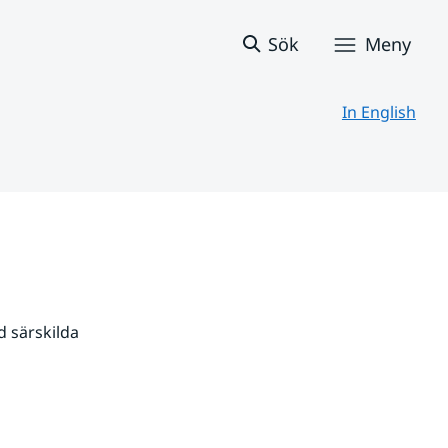
Sök
Meny
In English
 särskilda 