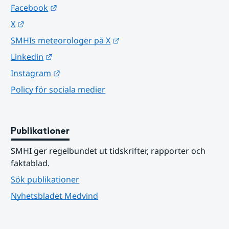
Länk till annan webbplats.
Facebook
Länk till annan webbplats.
X
Länk till annan webbplats.
SMHIs meteorologer på X
Länk till annan webbplats.
Linkedin
Länk till annan webbplats.
Instagram
Policy för sociala medier
Publikationer
SMHI ger regelbundet ut tidskrifter, rapporter och 
faktablad.
Sök publikationer
Nyhetsbladet Medvind