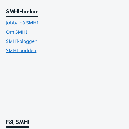
SMHI-länkar
Jobba på SMHI
Om SMHI
SMHI-bloggen
SMHI-podden
Följ SMHI