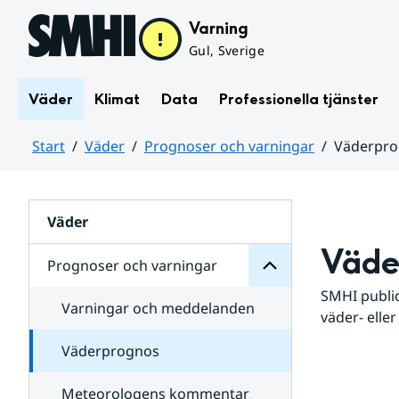
Hoppa till sidans innehåll
Varning
Gul, Sverige
Väder
Klimat
Data
Professionella tjänster
Start
Väder
Prognoser och varningar
Väderpr
varningar
och
Huvudinnehåll
Prognoser
för
Undersidor
Väder
Väde
Prognoser och varningar
SMHI public
Varningar och meddelanden
väder- eller
Väderprognos
Meteorologens kommentar