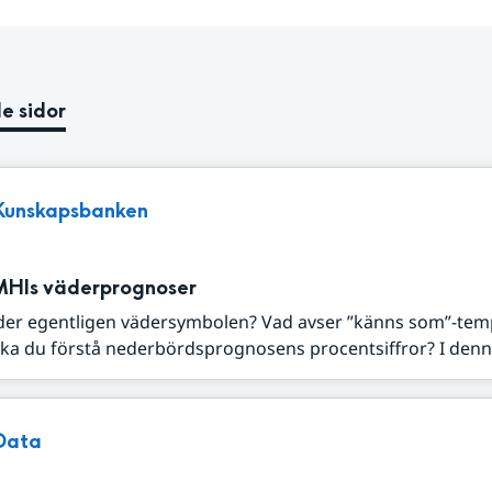
e sidor
Kunskapsbanken
MHIs väderprognoser
der egentligen vädersymbolen? Vad avser ”känns som”-tem
ka du förstå nederbördsprognosens procentsiffror? I denna
Data