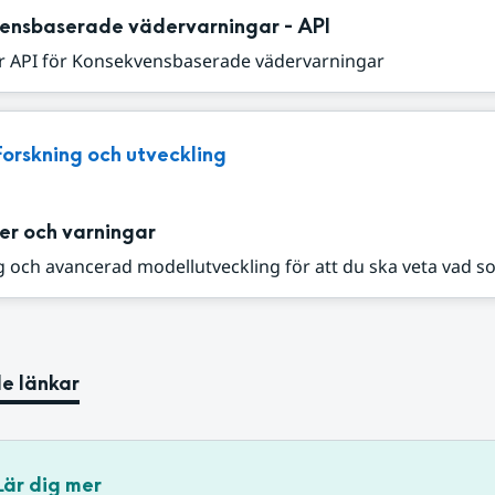
ensbaserade vädervarningar - API
r API för Konsekvensbaserade vädervarningar
Forskning och utveckling
er och varningar
 och avancerad modellutveckling för att du ska veta vad s
e länkar
Lär dig mer