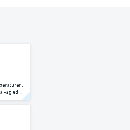
peraturen,
 vägled...