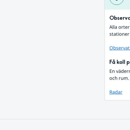
Observa
Alla orte
stationer
Observat
Få koll 
En väder
och rum. 
Radar