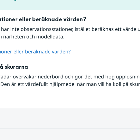
tioner eller beräknade värden?
r har inte observationsstationer, istället beräknas ett värde u
 i närheten och modelldata.
ioner eller beräknade värden?
på skurarna
radar övervakar nederbörd och gör det med hög upplösning 
Den är ett värdefullt hjälpmedel när man vill ha koll på sku