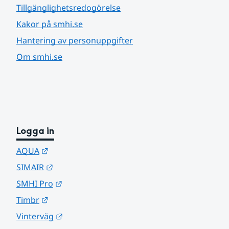
Tillgänglighetsredogörelse
Kakor på smhi.se
Hantering av personuppgifter
Om smhi.se
Logga in
Länk till annan webbplats.
AQUA
Länk till annan webbplats.
SIMAIR
Länk till annan webbplats.
SMHI Pro
Länk till annan webbplats.
Timbr
Länk till annan webbplats.
Vinterväg