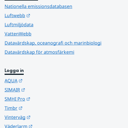
Nationella emissionsdatabasen
Länk till annan webbplats.
Luftwebb
Luftmiljödata
VattenWebb
Datavärdskap, oceanografi och marinbiologi
Datavärdskap för atmosfärkemi
Logga in
Länk till annan webbplats.
AQUA
Länk till annan webbplats.
SIMAIR
Länk till annan webbplats.
SMHI Pro
Länk till annan webbplats.
Timbr
Länk till annan webbplats.
Vinterväg
Länk till annan webbplats.
Väderlarm