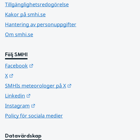
Tillgänglighetsredogörelse
Kakor på smhi.se
Hantering av personuppgifter
Om smhi.se
Följ SMHI
Länk till annan webbplats.
Facebook
Länk till annan webbplats.
X
Länk till annan webbplats.
SMHIs meteorologer på X
Länk till annan webbplats.
Linkedin
Länk till annan webbplats.
Instagram
Policy för sociala medier
Datavärdskap