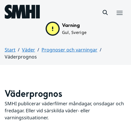
Hoppa till sidans innehåll
Meny
Varning
Gul, Sverige
Start
Väder
Prognoser och varningar
Väderprognos
Huvudinnehåll
Väderprognos
SMHI publicerar väderfilmer måndagar, onsdagar och 
fredagar. Eller vid särskilda väder- eller 
varningssituationer.