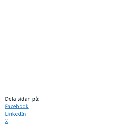
Dela sidan på
:
Dela sidan på
Facebook
Dela sidan på
LinkedIn
Dela sidan på
X