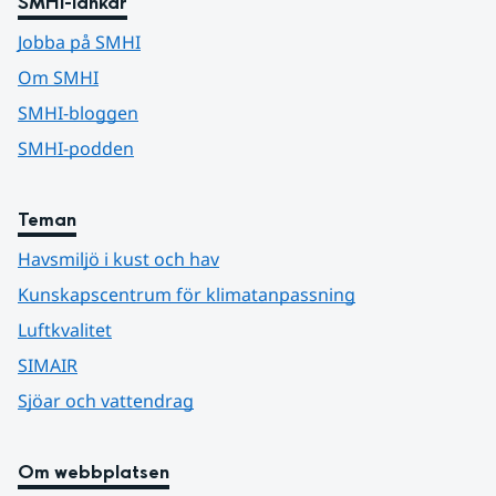
SMHI-länkar
Jobba på SMHI
Om SMHI
SMHI-bloggen
SMHI-podden
Teman
Havsmiljö i kust och hav
Kunskapscentrum för klimatanpassning
Luftkvalitet
SIMAIR
Sjöar och vattendrag
Om webbplatsen