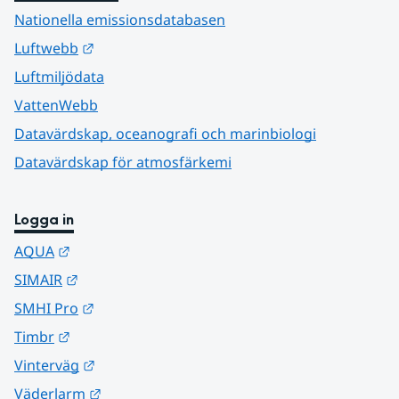
Nationella emissionsdatabasen
Länk till annan webbplats.
Luftwebb
Luftmiljödata
VattenWebb
Datavärdskap, oceanografi och marinbiologi
Datavärdskap för atmosfärkemi
Logga in
Länk till annan webbplats.
AQUA
Länk till annan webbplats.
SIMAIR
Länk till annan webbplats.
SMHI Pro
Länk till annan webbplats.
Timbr
Länk till annan webbplats.
Vinterväg
Länk till annan webbplats.
Väderlarm