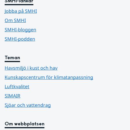
SMHI-länkar
Jobba på SMHI
Om SMHI
SMHI-bloggen
SMHI-podden
Teman
Havsmiljö i kust och hav
Kunskapscentrum för klimatanpassning
Luftkvalitet
SIMAIR
Sjöar och vattendrag
Om webbplatsen