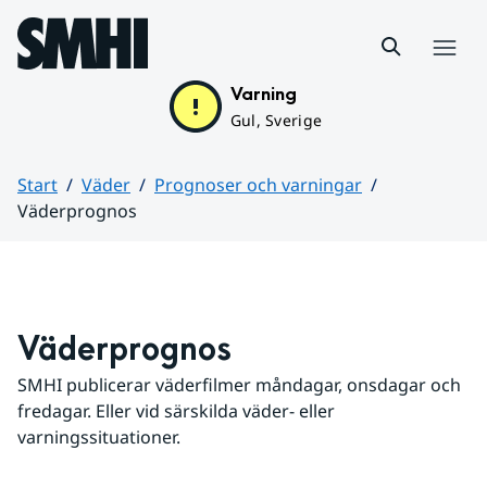
Hoppa till sidans innehåll
Meny
Varning
Gul, Sverige
Start
Väder
Prognoser och varningar
Väderprognos
Huvudinnehåll
Väderprognos
SMHI publicerar väderfilmer måndagar, onsdagar och 
fredagar. Eller vid särskilda väder- eller 
varningssituationer.