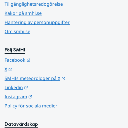
Tillgänglighetsredogörelse
Kakor på smhi.se
Hantering av personuppgifter
Om smhi.se
Följ SMHI
Länk till annan webbplats.
Facebook
Länk till annan webbplats.
X
Länk till annan webbplats.
SMHIs meteorologer på X
Länk till annan webbplats.
Linkedin
Länk till annan webbplats.
Instagram
Policy för sociala medier
Datavärdskap