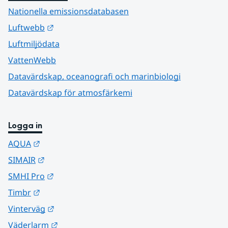
Nationella emissionsdatabasen
Länk till annan webbplats.
Luftwebb
Luftmiljödata
VattenWebb
Datavärdskap, oceanografi och marinbiologi
Datavärdskap för atmosfärkemi
Logga in
Länk till annan webbplats.
AQUA
Länk till annan webbplats.
SIMAIR
Länk till annan webbplats.
SMHI Pro
Länk till annan webbplats.
Timbr
Länk till annan webbplats.
Vinterväg
Länk till annan webbplats.
Väderlarm