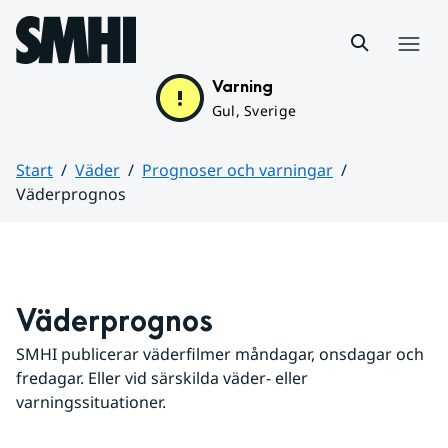
Hoppa till sidans innehåll
Meny
Varning
Gul, Sverige
Start
Väder
Prognoser och varningar
Väderprognos
Huvudinnehåll
Väderprognos
SMHI publicerar väderfilmer måndagar, onsdagar och 
fredagar. Eller vid särskilda väder- eller 
varningssituationer.