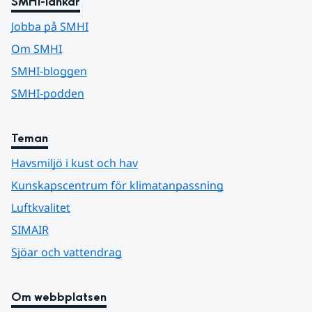
SMHI-länkar
Jobba på SMHI
Om SMHI
SMHI-bloggen
SMHI-podden
Teman
Havsmiljö i kust och hav
Kunskapscentrum för klimatanpassning
Luftkvalitet
SIMAIR
Sjöar och vattendrag
Om webbplatsen