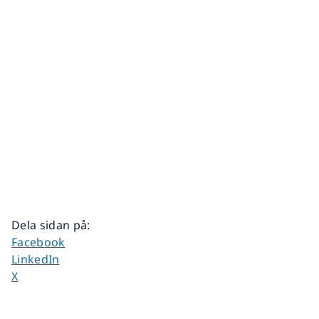
Dela sidan på
:
Dela sidan på
Facebook
Dela sidan på
LinkedIn
Dela sidan på
X