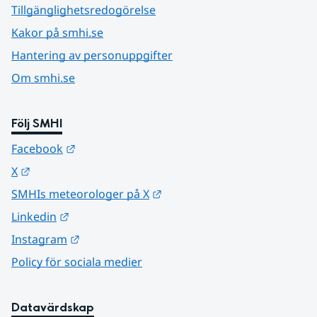
Tillgänglighetsredogörelse
Kakor på smhi.se
Hantering av personuppgifter
Om smhi.se
Följ SMHI
Länk till annan webbplats.
Facebook
Länk till annan webbplats.
X
Länk till annan webbplats.
SMHIs meteorologer på X
Länk till annan webbplats.
Linkedin
Länk till annan webbplats.
Instagram
Policy för sociala medier
Datavärdskap