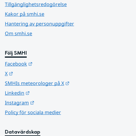
Tillgänglighetsredogörelse
Kakor på smhi.se
Hantering av personuppgifter
Om smhi.se
Följ SMHI
Länk till annan webbplats.
Facebook
Länk till annan webbplats.
X
Länk till annan webbplats.
SMHIs meteorologer på X
Länk till annan webbplats.
Linkedin
Länk till annan webbplats.
Instagram
Policy för sociala medier
Datavärdskap