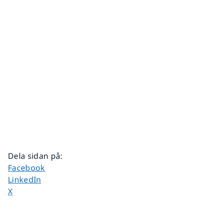
Dela sidan på
:
Dela sidan på
Facebook
Dela sidan på
LinkedIn
Dela sidan på
X