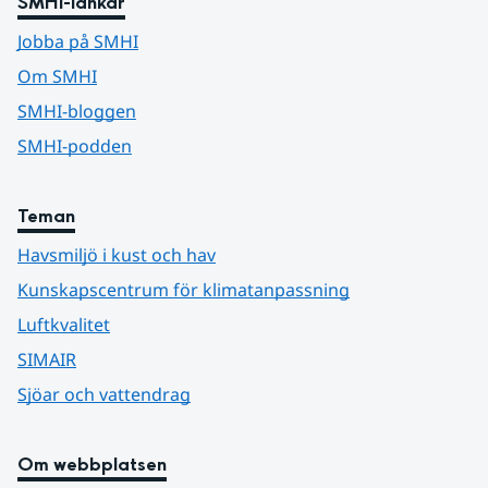
SMHI-länkar
Jobba på SMHI
Om SMHI
SMHI-bloggen
SMHI-podden
Teman
Havsmiljö i kust och hav
Kunskapscentrum för klimatanpassning
Luftkvalitet
SIMAIR
Sjöar och vattendrag
Om webbplatsen