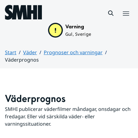
Hoppa till sidans innehåll
Meny
Varning
Gul, Sverige
Start
Väder
Prognoser och varningar
Väderprognos
Huvudinnehåll
Väderprognos
SMHI publicerar väderfilmer måndagar, onsdagar och 
fredagar. Eller vid särskilda väder- eller 
varningssituationer.