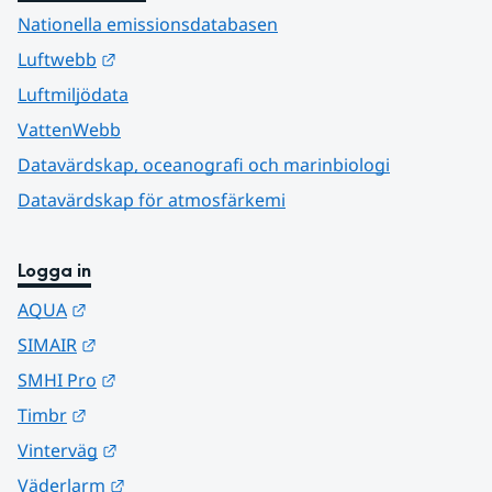
Nationella emissionsdatabasen
Länk till annan webbplats.
Luftwebb
Luftmiljödata
VattenWebb
Datavärdskap, oceanografi och marinbiologi
Datavärdskap för atmosfärkemi
Logga in
Länk till annan webbplats.
AQUA
Länk till annan webbplats.
SIMAIR
Länk till annan webbplats.
SMHI Pro
Länk till annan webbplats.
Timbr
Länk till annan webbplats.
Vinterväg
Länk till annan webbplats.
Väderlarm