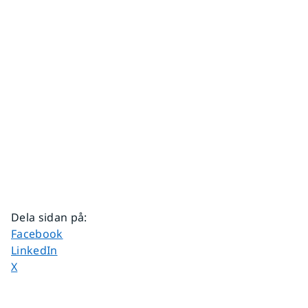
Dela sidan på
:
Dela sidan på
Facebook
Dela sidan på
LinkedIn
Dela sidan på
X