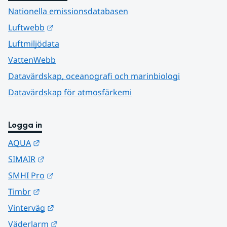
Nationella emissionsdatabasen
Länk till annan webbplats.
Luftwebb
Luftmiljödata
VattenWebb
Datavärdskap, oceanografi och marinbiologi
Datavärdskap för atmosfärkemi
Logga in
Länk till annan webbplats.
AQUA
Länk till annan webbplats.
SIMAIR
Länk till annan webbplats.
SMHI Pro
Länk till annan webbplats.
Timbr
Länk till annan webbplats.
Vinterväg
Länk till annan webbplats.
Väderlarm