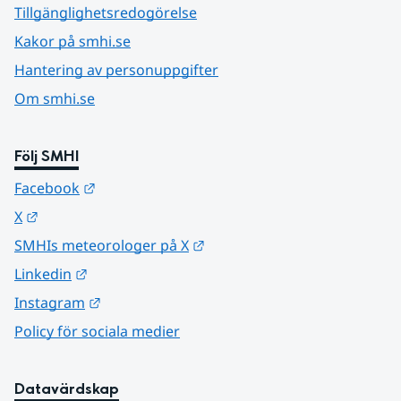
Tillgänglighetsredogörelse
Kakor på smhi.se
Hantering av personuppgifter
Om smhi.se
Följ SMHI
Länk till annan webbplats.
Facebook
Länk till annan webbplats.
X
Länk till annan webbplats.
SMHIs meteorologer på X
Länk till annan webbplats.
Linkedin
Länk till annan webbplats.
Instagram
Policy för sociala medier
Datavärdskap