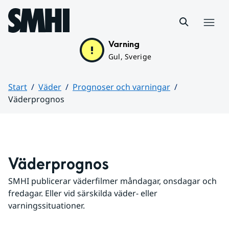
Hoppa till sidans innehåll
Meny
Varning
Gul, Sverige
Start
Väder
Prognoser och varningar
Väderprognos
Huvudinnehåll
Väderprognos
SMHI publicerar väderfilmer måndagar, onsdagar och 
fredagar. Eller vid särskilda väder- eller 
varningssituationer.