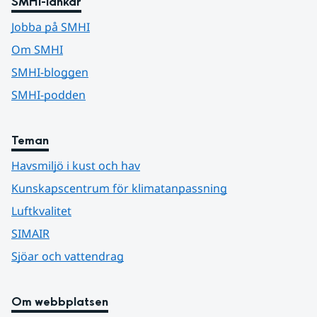
SMHI-länkar
Jobba på SMHI
Om SMHI
SMHI-bloggen
SMHI-podden
Teman
Havsmiljö i kust och hav
Kunskapscentrum för klimatanpassning
Luftkvalitet
SIMAIR
Sjöar och vattendrag
Om webbplatsen