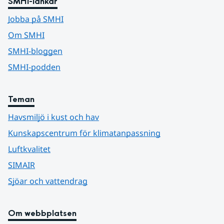
SMHI-länkar
Jobba på SMHI
Om SMHI
SMHI-bloggen
SMHI-podden
Teman
Havsmiljö i kust och hav
Kunskapscentrum för klimatanpassning
Luftkvalitet
SIMAIR
Sjöar och vattendrag
Om webbplatsen