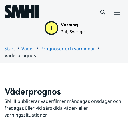
Hoppa till sidans innehåll
Meny
Varning
Gul, Sverige
Start
Väder
Prognoser och varningar
Väderprognos
Huvudinnehåll
Väderprognos
SMHI publicerar väderfilmer måndagar, onsdagar och 
fredagar. Eller vid särskilda väder- eller 
varningssituationer.