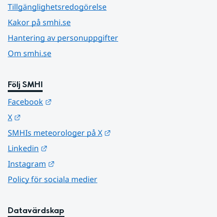
Tillgänglighetsredogörelse
Kakor på smhi.se
Hantering av personuppgifter
Om smhi.se
Följ SMHI
Länk till annan webbplats.
Facebook
Länk till annan webbplats.
X
Länk till annan webbplats.
SMHIs meteorologer på X
Länk till annan webbplats.
Linkedin
Länk till annan webbplats.
Instagram
Policy för sociala medier
Datavärdskap