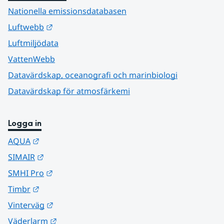
Nationella emissionsdatabasen
Länk till annan webbplats.
Luftwebb
Luftmiljödata
VattenWebb
Datavärdskap, oceanografi och marinbiologi
Datavärdskap för atmosfärkemi
Logga in
Länk till annan webbplats.
AQUA
Länk till annan webbplats.
SIMAIR
Länk till annan webbplats.
SMHI Pro
Länk till annan webbplats.
Timbr
Länk till annan webbplats.
Vinterväg
Länk till annan webbplats.
Väderlarm