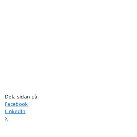
Dela sidan på
:
Dela sidan på
Facebook
Dela sidan på
LinkedIn
Dela sidan på
X