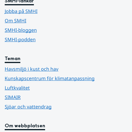
SMHI-länkar
Jobba på SMHI
Om SMHI
SMHI-bloggen
SMHI-podden
Teman
Havsmiljö i kust och hav
Kunskapscentrum för klimatanpassning
Luftkvalitet
SIMAIR
Sjöar och vattendrag
Om webbplatsen