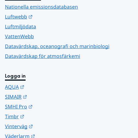
Nationella emissionsdatabasen
Länk till annan webbplats.
Luftwebb
Luftmiljödata
VattenWebb
Datavärdskap, oceanografi och marinbiologi
Datavärdskap för atmosfärkemi
Logga in
Länk till annan webbplats.
AQUA
Länk till annan webbplats.
SIMAIR
Länk till annan webbplats.
SMHI Pro
Länk till annan webbplats.
Timbr
Länk till annan webbplats.
Vinterväg
Länk till annan webbplats.
Väderlarm