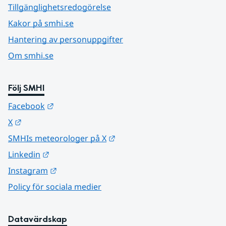
Tillgänglighetsredogörelse
Kakor på smhi.se
Hantering av personuppgifter
Om smhi.se
Följ SMHI
Länk till annan webbplats.
Facebook
Länk till annan webbplats.
X
Länk till annan webbplats.
SMHIs meteorologer på X
Länk till annan webbplats.
Linkedin
Länk till annan webbplats.
Instagram
Policy för sociala medier
Datavärdskap