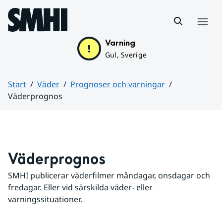
Hoppa till sidans innehåll
Meny
Varning
Gul, Sverige
Start
Väder
Prognoser och varningar
Väderprognos
Huvudinnehåll
Väderprognos
SMHI publicerar väderfilmer måndagar, onsdagar och 
fredagar. Eller vid särskilda väder- eller 
varningssituationer.