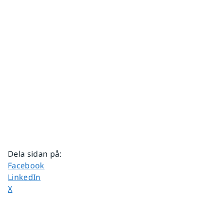
Dela sidan på
:
Dela sidan på
Facebook
Dela sidan på
LinkedIn
Dela sidan på
X