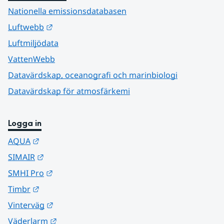
Nationella emissionsdatabasen
Länk till annan webbplats.
Luftwebb
Luftmiljödata
VattenWebb
Datavärdskap, oceanografi och marinbiologi
Datavärdskap för atmosfärkemi
Logga in
Länk till annan webbplats.
AQUA
Länk till annan webbplats.
SIMAIR
Länk till annan webbplats.
SMHI Pro
Länk till annan webbplats.
Timbr
Länk till annan webbplats.
Vinterväg
Länk till annan webbplats.
Väderlarm