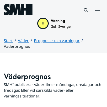
Hoppa till sidans innehåll
Meny
Varning
Gul, Sverige
Start
Väder
Prognoser och varningar
Väderprognos
Huvudinnehåll
Väderprognos
SMHI publicerar väderfilmer måndagar, onsdagar och 
fredagar. Eller vid särskilda väder- eller 
varningssituationer.