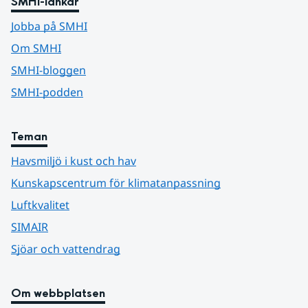
SMHI-länkar
Jobba på SMHI
Om SMHI
SMHI-bloggen
SMHI-podden
Teman
Havsmiljö i kust och hav
Kunskapscentrum för klimatanpassning
Luftkvalitet
SIMAIR
Sjöar och vattendrag
Om webbplatsen