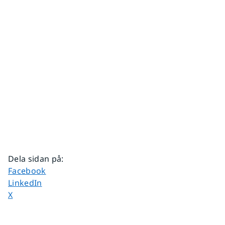
Dela sidan på
:
Dela sidan på
Facebook
Dela sidan på
LinkedIn
Dela sidan på
X