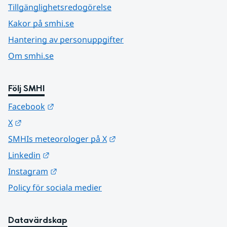
Tillgänglighetsredogörelse
Kakor på smhi.se
Hantering av personuppgifter
Om smhi.se
Följ SMHI
Länk till annan webbplats.
Facebook
Länk till annan webbplats.
X
Länk till annan webbplats.
SMHIs meteorologer på X
Länk till annan webbplats.
Linkedin
Länk till annan webbplats.
Instagram
Policy för sociala medier
Datavärdskap