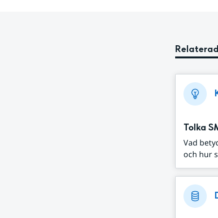
Relaterad
Tolka S
Vad bety
och hur s