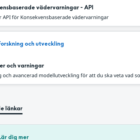
ensbaserade vädervarningar - API
r API för Konsekvensbaserade vädervarningar
Forskning och utveckling
er och varningar
 och avancerad modellutveckling för att du ska veta vad s
e länkar
Lär dig mer