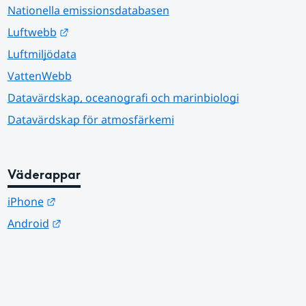
Nationella emissionsdatabasen
Länk till annan webbplats.
Luftwebb
Luftmiljödata
VattenWebb
Datavärdskap, oceanografi och marinbiologi
Datavärdskap för atmosfärkemi
Väderappar
Länk till annan webbplats.
iPhone
Länk till annan webbplats.
Android