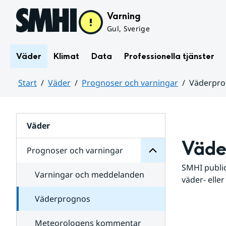
Hoppa till sidans innehåll
Varning
Gul, Sverige
Väder
Klimat
Data
Professionella tjänster
Start
Väder
Prognoser och varningar
Väderpr
varningar
och
Huvudinnehåll
Prognoser
för
Undersidor
Väder
Väde
Prognoser och varningar
SMHI public
Varningar och meddelanden
väder- eller
Väderprognos
Meteorologens kommentar