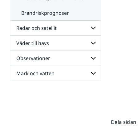
Brandriskprognoser
Radar och satellit
Väder till havs
Undersidor
för
Radar
Observationer
Undersidor
och
för
satellit
Väder
Mark och vatten
Undersidor
till
för
havs
Observationer
Undersidor
för
Mark
och
vatten
Dela sidan