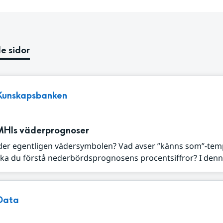
e sidor
Kunskapsbanken
MHIs väderprognoser
der egentligen vädersymbolen? Vad avser ”känns som”-tem
ka du förstå nederbördsprognosens procentsiffror? I denna
Data