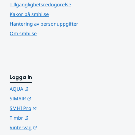
Tillgänglighetsredogörelse
Kakor på smhi.se
Hantering av personuppgifter
Om smhi.se
Logga in
Länk till annan webbplats.
AQUA
Länk till annan webbplats.
SIMAIR
Länk till annan webbplats.
SMHI Pro
Länk till annan webbplats.
Timbr
Länk till annan webbplats.
Vinterväg