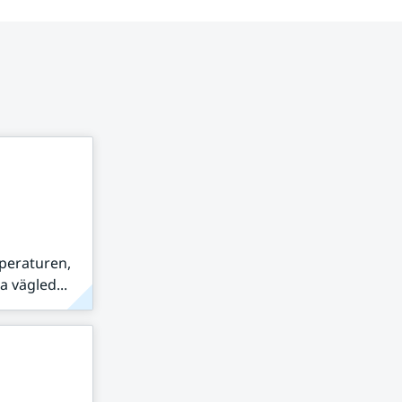
peraturen,
 vägled...