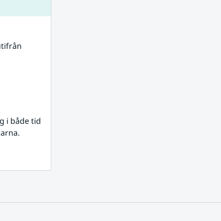
tifrån 
i både tid 
rarna.