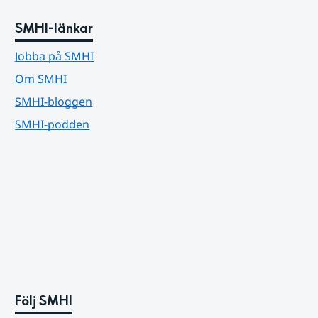
SMHI-länkar
Jobba på SMHI
Om SMHI
SMHI-bloggen
SMHI-podden
Följ SMHI