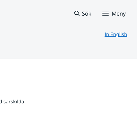
Sök
Meny
In English
 särskilda 