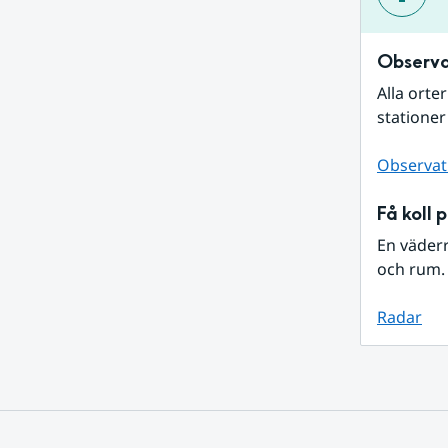
Observa
Alla orte
stationer
Observat
Få koll 
En väder
och rum. 
Radar