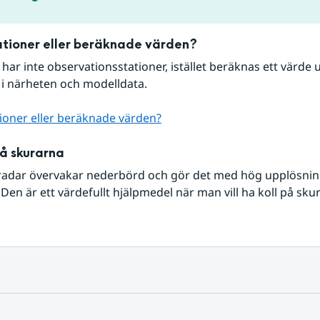
tioner eller beräknade värden?
r har inte observationsstationer, istället beräknas ett värde u
 i närheten och modelldata.
ioner eller beräknade värden?
på skurarna
radar övervakar nederbörd och gör det med hög upplösning 
Den är ett värdefullt hjälpmedel när man vill ha koll på sku