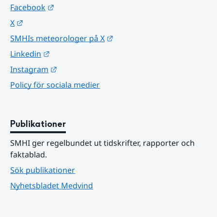
Länk till annan webbplats.
Facebook
Länk till annan webbplats.
X
Länk till annan webbplats.
SMHIs meteorologer på X
Länk till annan webbplats.
Linkedin
Länk till annan webbplats.
Instagram
Policy för sociala medier
Publikationer
SMHI ger regelbundet ut tidskrifter, rapporter och 
faktablad.
Sök publikationer
Nyhetsbladet Medvind