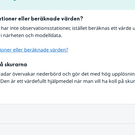
tioner eller beräknade värden?
r har inte observationsstationer, istället beräknas ett värde u
 i närheten och modelldata.
ioner eller beräknade värden?
på skurarna
radar övervakar nederbörd och gör det med hög upplösning 
Den är ett värdefullt hjälpmedel när man vill ha koll på sku