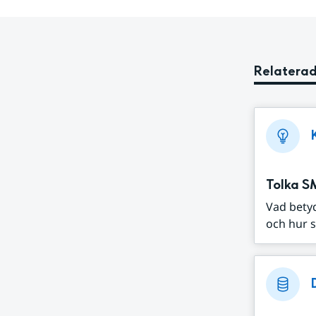
Relaterad
Tolka S
Vad bety
och hur s