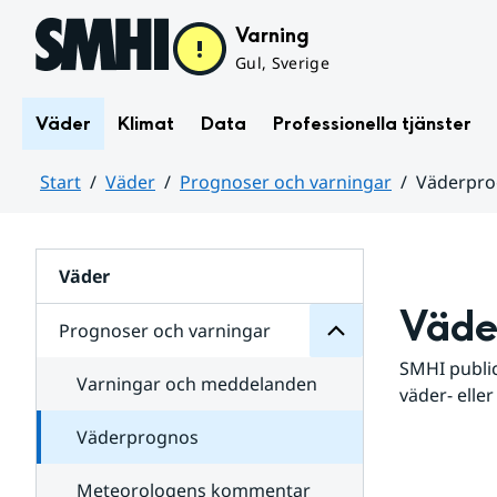
Hoppa till sidans innehåll
Varning
Gul, Sverige
Väder
Klimat
Data
Professionella tjänster
Start
Väder
Prognoser och varningar
Väderpr
varningar
och
Huvudinnehåll
Prognoser
för
Undersidor
Väder
Väde
Prognoser och varningar
SMHI public
Varningar och meddelanden
väder- eller
Väderprognos
Meteorologens kommentar