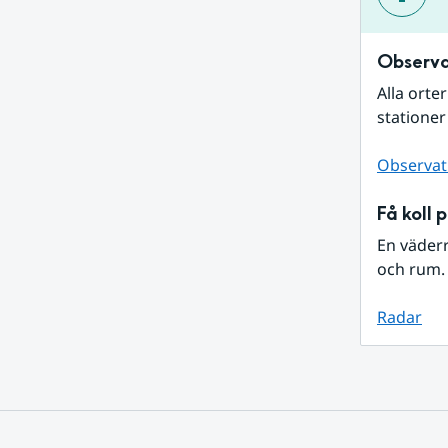
Observa
Alla orte
stationer
Observat
Få koll 
En väder
och rum. 
Radar