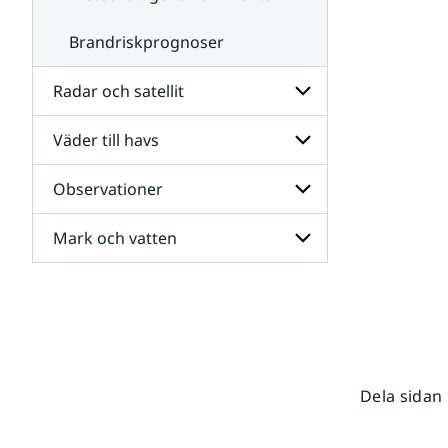
Brandriskprognoser
Radar och satellit
Väder till havs
Undersidor
för
Radar
Observationer
Undersidor
och
för
satellit
Väder
Mark och vatten
Undersidor
till
för
havs
Observationer
Undersidor
för
Mark
och
vatten
Dela sidan