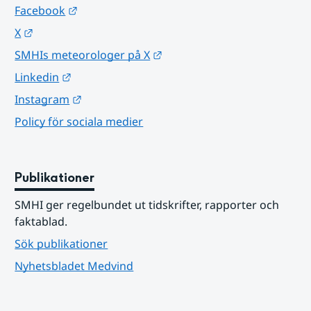
Länk till annan webbplats.
Facebook
Länk till annan webbplats.
X
Länk till annan webbplats.
SMHIs meteorologer på X
Länk till annan webbplats.
Linkedin
Länk till annan webbplats.
Instagram
Policy för sociala medier
Publikationer
SMHI ger regelbundet ut tidskrifter, rapporter och 
faktablad.
Sök publikationer
Nyhetsbladet Medvind