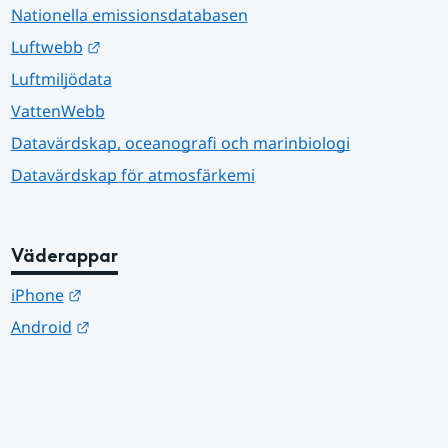
Nationella emissionsdatabasen
Länk till annan webbplats.
Luftwebb
Luftmiljödata
VattenWebb
Datavärdskap, oceanografi och marinbiologi
Datavärdskap för atmosfärkemi
Väderappar
Länk till annan webbplats.
iPhone
Länk till annan webbplats.
Android