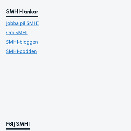
SMHI-länkar
Jobba på SMHI
Om SMHI
SMHI-bloggen
SMHI-podden
Följ SMHI