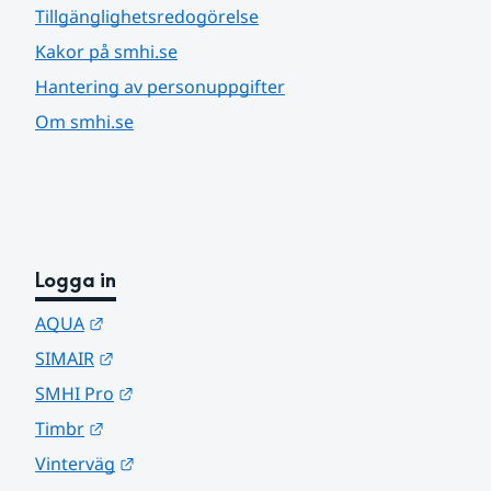
Tillgänglighetsredogörelse
Kakor på smhi.se
Hantering av personuppgifter
Om smhi.se
Logga in
Länk till annan webbplats.
AQUA
Länk till annan webbplats.
SIMAIR
Länk till annan webbplats.
SMHI Pro
Länk till annan webbplats.
Timbr
Länk till annan webbplats.
Vinterväg