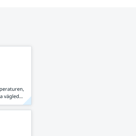
peraturen,
 vägled...