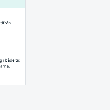
tifrån 
i både tid 
rarna.