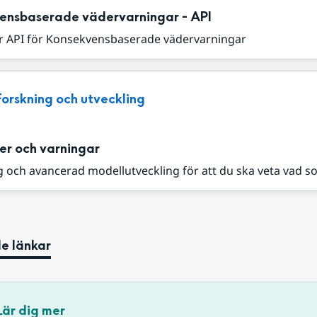
ensbaserade vädervarningar - API
r API för Konsekvensbaserade vädervarningar
Forskning och utveckling
er och varningar
 och avancerad modellutveckling för att du ska veta vad s
e länkar
Lär dig mer