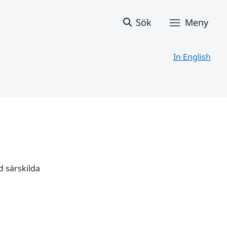
Sök
Meny
In English
 särskilda 