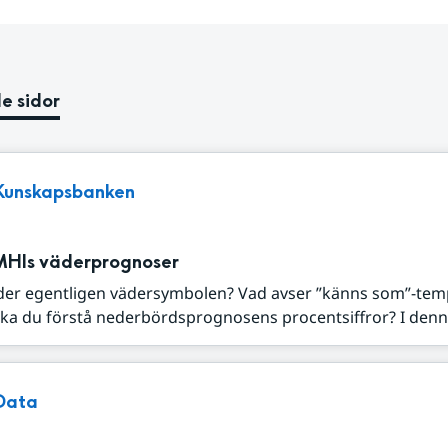
e sidor
Kunskapsbanken
MHIs väderprognoser
der egentligen vädersymbolen? Vad avser ”känns som”-tem
ka du förstå nederbördsprognosens procentsiffror? I denna
Data