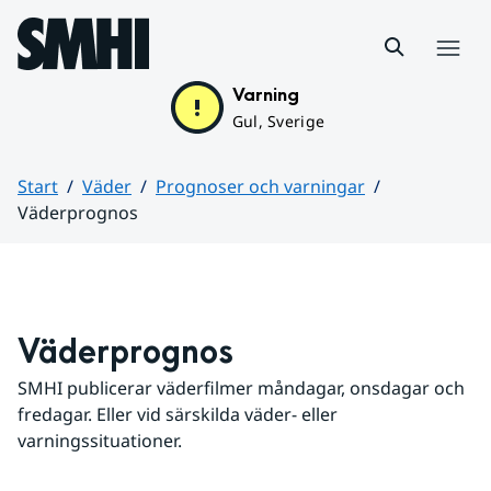
Hoppa till sidans innehåll
Meny
Varning
Gul, Sverige
Start
Väder
Prognoser och varningar
Väderprognos
Huvudinnehåll
Väderprognos
SMHI publicerar väderfilmer måndagar, onsdagar och 
fredagar. Eller vid särskilda väder- eller 
varningssituationer.