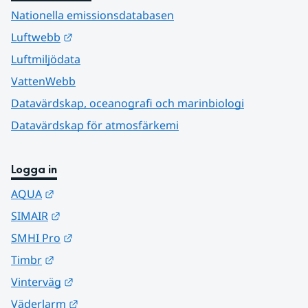
Nationella emissionsdatabasen
Länk till annan webbplats.
Luftwebb
Luftmiljödata
VattenWebb
Datavärdskap, oceanografi och marinbiologi
Datavärdskap för atmosfärkemi
Logga in
Länk till annan webbplats.
AQUA
Länk till annan webbplats.
SIMAIR
Länk till annan webbplats.
SMHI Pro
Länk till annan webbplats.
Timbr
Länk till annan webbplats.
Vinterväg
Länk till annan webbplats.
Väderlarm