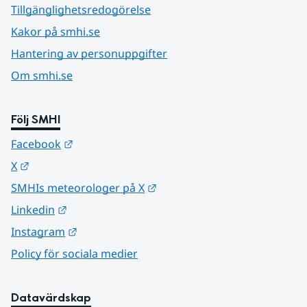
Tillgänglighetsredogörelse
Kakor på smhi.se
Hantering av personuppgifter
Om smhi.se
Följ SMHI
Länk till annan webbplats.
Facebook
Länk till annan webbplats.
X
Länk till annan webbplats.
SMHIs meteorologer på X
Länk till annan webbplats.
Linkedin
Länk till annan webbplats.
Instagram
Policy för sociala medier
Datavärdskap