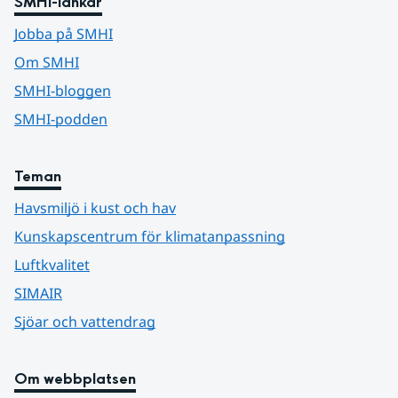
SMHI-länkar
Jobba på SMHI
Om SMHI
SMHI-bloggen
SMHI-podden
Teman
Havsmiljö i kust och hav
Kunskapscentrum för klimatanpassning
Luftkvalitet
SIMAIR
Sjöar och vattendrag
Om webbplatsen