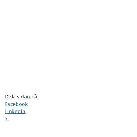
Dela sidan på
:
Dela sidan på
Facebook
Dela sidan på
LinkedIn
Dela sidan på
X