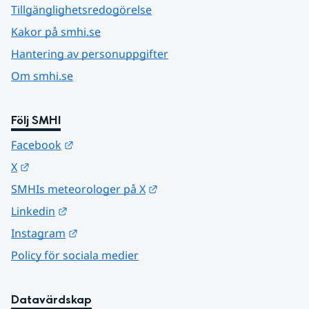
Tillgänglighetsredogörelse
Kakor på smhi.se
Hantering av personuppgifter
Om smhi.se
Följ SMHI
Länk till annan webbplats.
Facebook
Länk till annan webbplats.
X
Länk till annan webbplats.
SMHIs meteorologer på X
Länk till annan webbplats.
Linkedin
Länk till annan webbplats.
Instagram
Policy för sociala medier
Datavärdskap