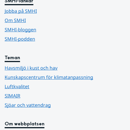
SMHI-länkar
Jobba på SMHI
Om SMHI
SMHI-bloggen
SMHI-podden
Teman
Havsmiljö i kust och hav
Kunskapscentrum för klimatanpassning
Luftkvalitet
SIMAIR
Sjöar och vattendrag
Om webbplatsen