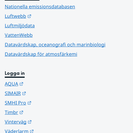
Nationella emissionsdatabasen
Länk till annan webbplats.
Luftwebb
Luftmiljödata
VattenWebb
Datavärdskap, oceanografi och marinbiologi
Datavärdskap för atmosfärkemi
Logga in
Länk till annan webbplats.
AQUA
Länk till annan webbplats.
SIMAIR
Länk till annan webbplats.
SMHI Pro
Länk till annan webbplats.
Timbr
Länk till annan webbplats.
Vinterväg
Länk till annan webbplats.
Väderlarm