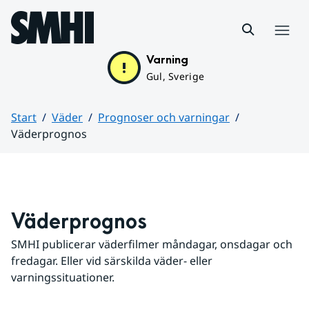
Hoppa till sidans innehåll
Meny
Varning
Gul, Sverige
Start
Väder
Prognoser och varningar
Väderprognos
Huvudinnehåll
Väderprognos
SMHI publicerar väderfilmer måndagar, onsdagar och 
fredagar. Eller vid särskilda väder- eller 
varningssituationer.