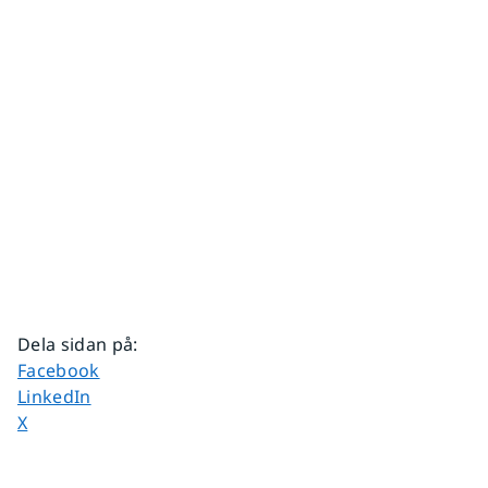
Dela sidan på
:
Dela sidan på
Facebook
Dela sidan på
LinkedIn
Dela sidan på
X