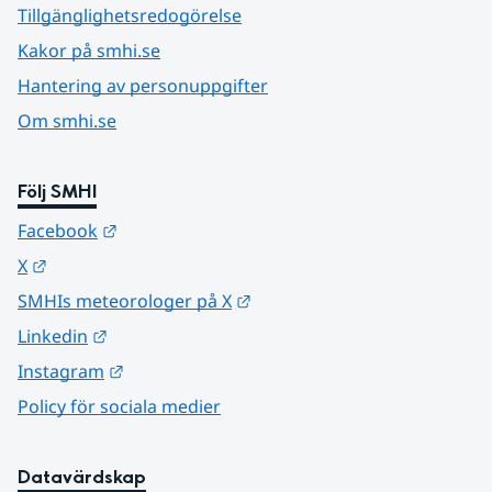
Tillgänglighetsredogörelse
Kakor på smhi.se
Hantering av personuppgifter
Om smhi.se
Följ SMHI
Länk till annan webbplats.
Facebook
Länk till annan webbplats.
X
Länk till annan webbplats.
SMHIs meteorologer på X
Länk till annan webbplats.
Linkedin
Länk till annan webbplats.
Instagram
Policy för sociala medier
Datavärdskap