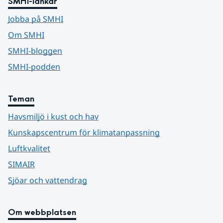
SMHI-länkar
Jobba på SMHI
Om SMHI
SMHI-bloggen
SMHI-podden
Teman
Havsmiljö i kust och hav
Kunskapscentrum för klimatanpassning
Luftkvalitet
SIMAIR
Sjöar och vattendrag
Om webbplatsen