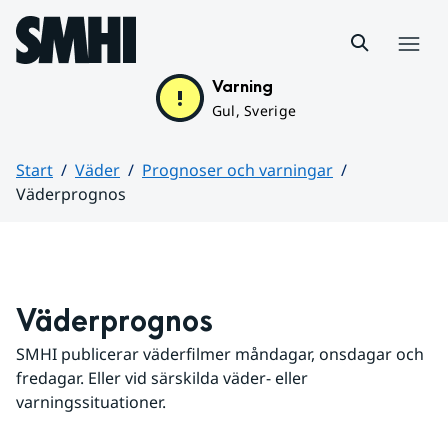
Hoppa till sidans innehåll
Meny
Varning
Gul, Sverige
Start
Väder
Prognoser och varningar
Väderprognos
Huvudinnehåll
Väderprognos
SMHI publicerar väderfilmer måndagar, onsdagar och 
fredagar. Eller vid särskilda väder- eller 
varningssituationer.