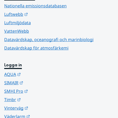
Nationella emissionsdatabasen
Länk till annan webbplats.
Luftwebb
Luftmiljödata
VattenWebb
Datavärdskap, oceanografi och marinbiologi
Datavärdskap för atmosfärkemi
Logga in
Länk till annan webbplats.
AQUA
Länk till annan webbplats.
SIMAIR
Länk till annan webbplats.
SMHI Pro
Länk till annan webbplats.
Timbr
Länk till annan webbplats.
Vinterväg
Länk till annan webbplats.
Väderlarm