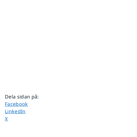
Dela sidan på
:
Dela sidan på
Facebook
Dela sidan på
LinkedIn
Dela sidan på
X