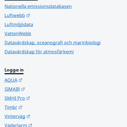
Nationella emissionsdatabasen
Länk till annan webbplats.
Luftwebb
Luftmiljödata
VattenWebb
Datavärdskap, oceanografi och marinbiologi
Datavärdskap för atmosfärkemi
Logga in
Länk till annan webbplats.
AQUA
Länk till annan webbplats.
SIMAIR
Länk till annan webbplats.
SMHI Pro
Länk till annan webbplats.
Timbr
Länk till annan webbplats.
Vinterväg
Länk till annan webbplats.
Väderlarm