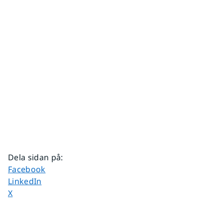
Dela sidan på
:
Dela sidan på
Facebook
Dela sidan på
LinkedIn
Dela sidan på
X