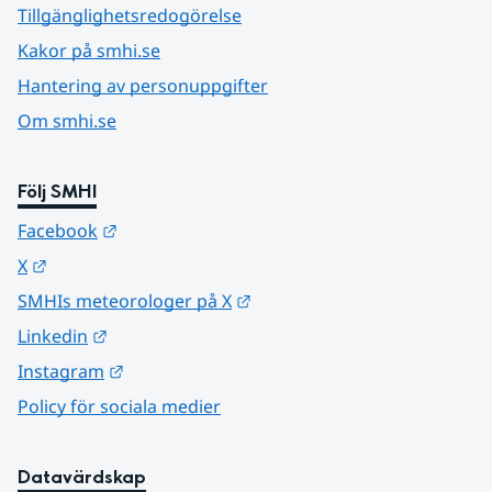
Tillgänglighetsredogörelse
Kakor på smhi.se
Hantering av personuppgifter
Om smhi.se
Följ SMHI
Länk till annan webbplats.
Facebook
Länk till annan webbplats.
X
Länk till annan webbplats.
SMHIs meteorologer på X
Länk till annan webbplats.
Linkedin
Länk till annan webbplats.
Instagram
Policy för sociala medier
Datavärdskap