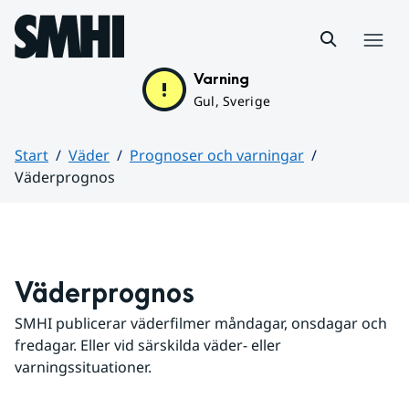
Hoppa till sidans innehåll
Meny
Varning
Gul, Sverige
Start
Väder
Prognoser och varningar
Väderprognos
Huvudinnehåll
Väderprognos
SMHI publicerar väderfilmer måndagar, onsdagar och 
fredagar. Eller vid särskilda väder- eller 
varningssituationer.