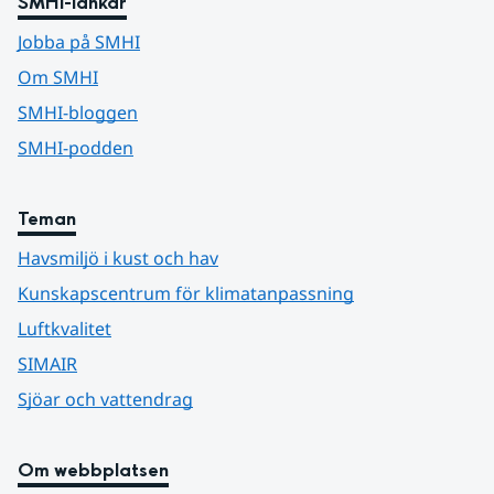
SMHI-länkar
Jobba på SMHI
Om SMHI
SMHI-bloggen
SMHI-podden
Teman
Havsmiljö i kust och hav
Kunskapscentrum för klimatanpassning
Luftkvalitet
SIMAIR
Sjöar och vattendrag
Om webbplatsen