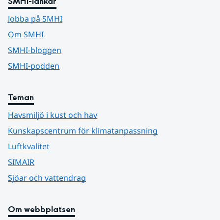
SMHI-länkar
Jobba på SMHI
Om SMHI
SMHI-bloggen
SMHI-podden
Teman
Havsmiljö i kust och hav
Kunskapscentrum för klimatanpassning
Luftkvalitet
SIMAIR
Sjöar och vattendrag
Om webbplatsen