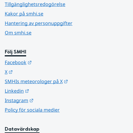
Tillgänglighetsredogörelse
Kakor på smhi.se
Hantering av personuppgifter
Om smhi.se
Följ SMHI
Länk till annan webbplats.
Facebook
Länk till annan webbplats.
X
Länk till annan webbplats.
SMHIs meteorologer på X
Länk till annan webbplats.
Linkedin
Länk till annan webbplats.
Instagram
Policy för sociala medier
Datavärdskap