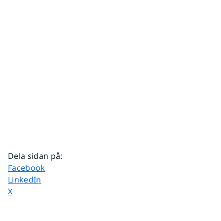
Dela sidan på
:
Dela sidan på
Facebook
Dela sidan på
LinkedIn
Dela sidan på
X