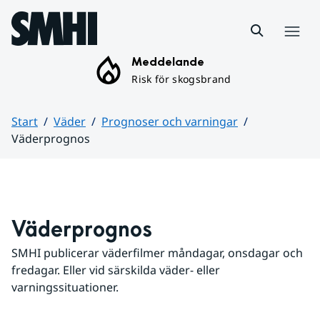
Hoppa till sidans innehåll
Meny
Meddelande
Risk för skogsbrand
Start
Väder
Prognoser och varningar
Väderprognos
Huvudinnehåll
Väderprognos
SMHI publicerar väderfilmer måndagar, onsdagar och 
fredagar. Eller vid särskilda väder- eller 
varningssituationer.