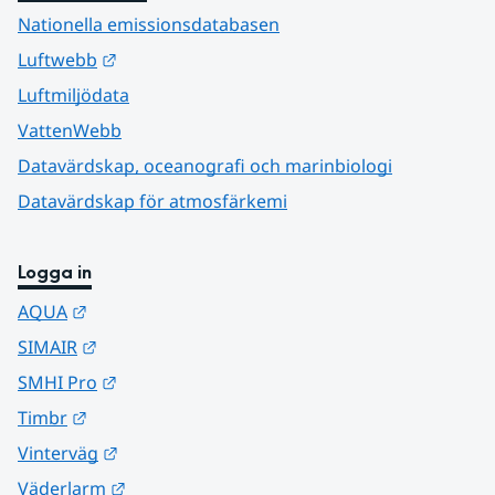
Nationella emissionsdatabasen
Länk till annan webbplats.
Luftwebb
Luftmiljödata
VattenWebb
Datavärdskap, oceanografi och marinbiologi
Datavärdskap för atmosfärkemi
Logga in
Länk till annan webbplats.
AQUA
Länk till annan webbplats.
SIMAIR
Länk till annan webbplats.
SMHI Pro
Länk till annan webbplats.
Timbr
Länk till annan webbplats.
Vinterväg
Länk till annan webbplats.
Väderlarm