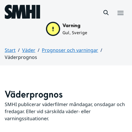
Hoppa till sidans innehåll
Meny
Varning
Gul, Sverige
Start
Väder
Prognoser och varningar
Väderprognos
Huvudinnehåll
Väderprognos
SMHI publicerar väderfilmer måndagar, onsdagar och 
fredagar. Eller vid särskilda väder- eller 
varningssituationer.