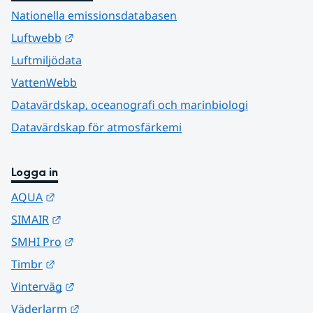
Nationella emissionsdatabasen
Länk till annan webbplats.
Luftwebb
Luftmiljödata
VattenWebb
Datavärdskap, oceanografi och marinbiologi
Datavärdskap för atmosfärkemi
Logga in
Länk till annan webbplats.
AQUA
Länk till annan webbplats.
SIMAIR
Länk till annan webbplats.
SMHI Pro
Länk till annan webbplats.
Timbr
Länk till annan webbplats.
Vinterväg
Länk till annan webbplats.
Väderlarm