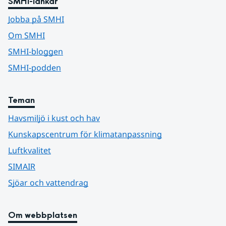
SMHI-länkar
Jobba på SMHI
Om SMHI
SMHI-bloggen
SMHI-podden
Teman
Havsmiljö i kust och hav
Kunskapscentrum för klimatanpassning
Luftkvalitet
SIMAIR
Sjöar och vattendrag
Om webbplatsen