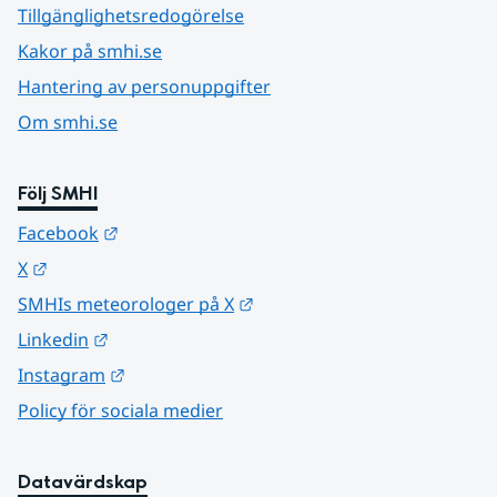
Tillgänglighetsredogörelse
Kakor på smhi.se
Hantering av personuppgifter
Om smhi.se
Följ SMHI
Länk till annan webbplats.
Facebook
Länk till annan webbplats.
X
Länk till annan webbplats.
SMHIs meteorologer på X
Länk till annan webbplats.
Linkedin
Länk till annan webbplats.
Instagram
Policy för sociala medier
Datavärdskap