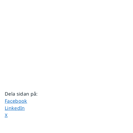
Dela sidan på
:
Dela sidan på
Facebook
Dela sidan på
LinkedIn
Dela sidan på
X