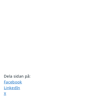
Dela sidan på
:
Dela sidan på
Facebook
Dela sidan på
LinkedIn
Dela sidan på
X