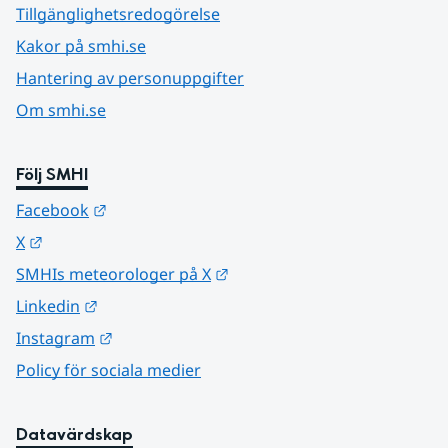
Tillgänglighetsredogörelse
Kakor på smhi.se
Hantering av personuppgifter
Om smhi.se
Följ SMHI
Länk till annan webbplats.
Facebook
Länk till annan webbplats.
X
Länk till annan webbplats.
SMHIs meteorologer på X
Länk till annan webbplats.
Linkedin
Länk till annan webbplats.
Instagram
Policy för sociala medier
Datavärdskap