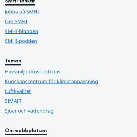
SMHI-länkar
Jobba på SMHI
Om SMHI
SMHI-bloggen
SMHI-podden
Teman
Havsmiljö i kust och hav
Kunskapscentrum för klimatanpassning
Luftkvalitet
SIMAIR
Sjöar och vattendrag
Om webbplatsen