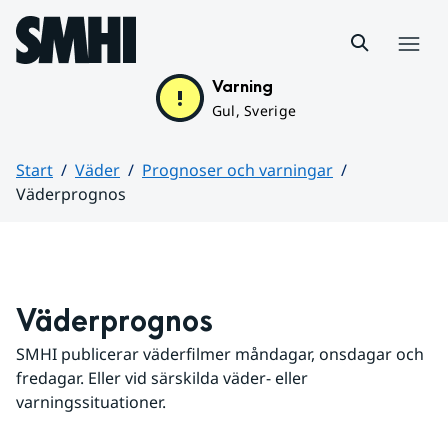
Hoppa till sidans innehåll
Meny
Varning
Gul, Sverige
Start
Väder
Prognoser och varningar
Väderprognos
Huvudinnehåll
Väderprognos
SMHI publicerar väderfilmer måndagar, onsdagar och 
fredagar. Eller vid särskilda väder- eller 
varningssituationer.