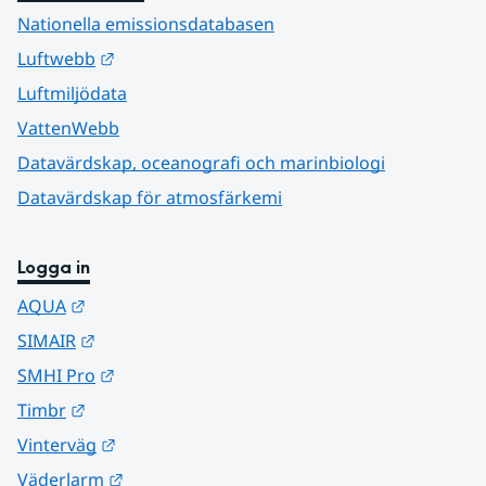
Nationella emissionsdatabasen
Länk till annan webbplats.
Luftwebb
Luftmiljödata
VattenWebb
Datavärdskap, oceanografi och marinbiologi
Datavärdskap för atmosfärkemi
Logga in
Länk till annan webbplats.
AQUA
Länk till annan webbplats.
SIMAIR
Länk till annan webbplats.
SMHI Pro
Länk till annan webbplats.
Timbr
Länk till annan webbplats.
Vinterväg
Länk till annan webbplats.
Väderlarm