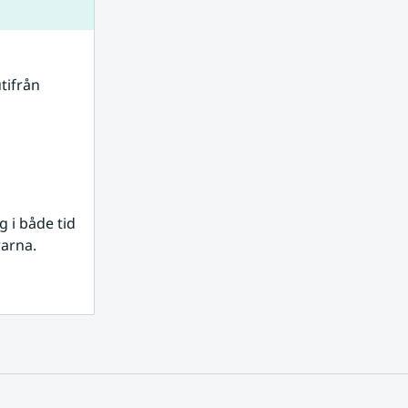
tifrån 
i både tid 
rarna.