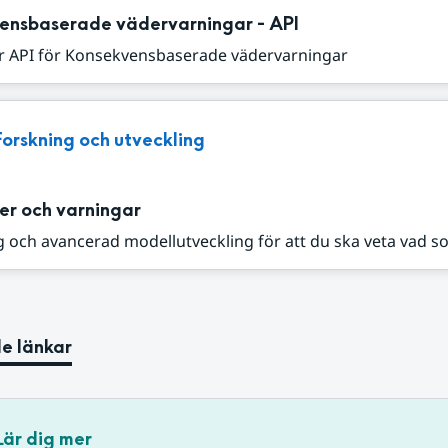
ensbaserade vädervarningar - API
r API för Konsekvensbaserade vädervarningar
Forskning och utveckling
er och varningar
 och avancerad modellutveckling för att du ska veta vad s
e länkar
Lär dig mer