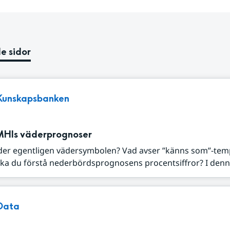
e sidor
Kunskapsbanken
MHIs väderprognoser
der egentligen vädersymbolen? Vad avser ”känns som”-tem
ka du förstå nederbördsprognosens procentsiffror? I denna
Data