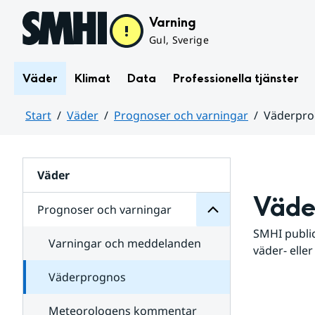
Hoppa till sidans innehåll
Varning
Gul, Sverige
Väder
Klimat
Data
Professionella tjänster
Start
Väder
Prognoser och varningar
Väderpr
varningar
och
Huvudinnehåll
Prognoser
för
Undersidor
Väder
Väde
Prognoser och varningar
SMHI public
Varningar och meddelanden
väder- eller
Väderprognos
Meteorologens kommentar