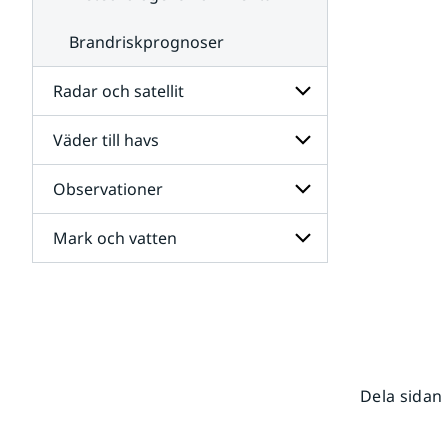
Brandriskprognoser
Radar och satellit
Väder till havs
Undersidor
för
Radar
Observationer
Undersidor
och
för
satellit
Väder
Mark och vatten
Undersidor
till
för
havs
Observationer
Undersidor
för
Mark
och
vatten
Dela sidan