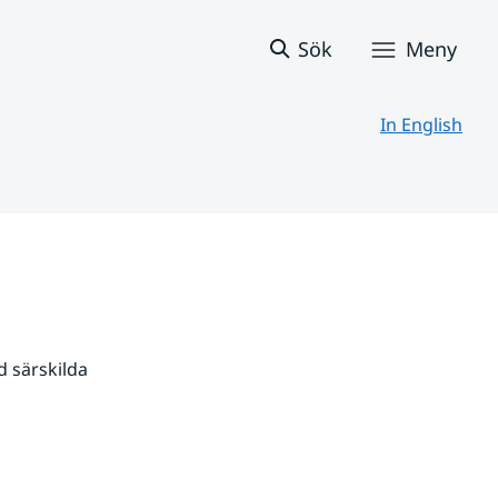
Sök
Meny
In English
 särskilda 