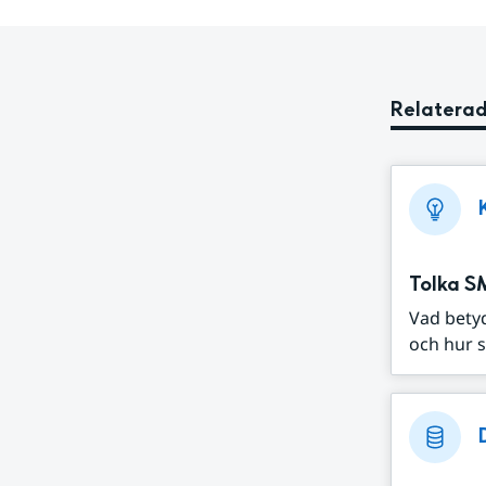
Relaterad
Tolka S
Vad bety
och hur s