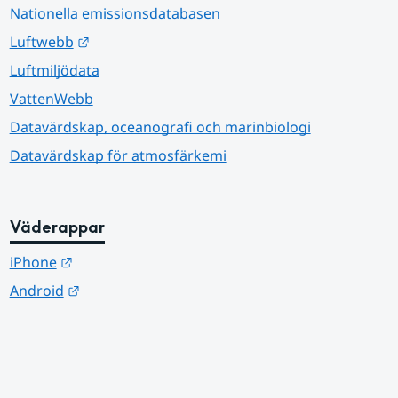
Nationella emissionsdatabasen
Länk till annan webbplats.
Luftwebb
Luftmiljödata
VattenWebb
Datavärdskap, oceanografi och marinbiologi
Datavärdskap för atmosfärkemi
Väderappar
Länk till annan webbplats.
iPhone
Länk till annan webbplats.
Android