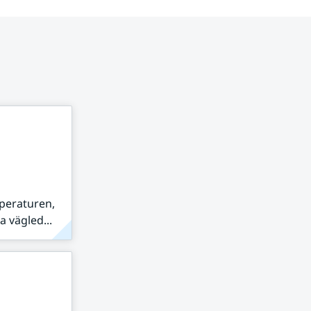
peraturen,
 vägled...