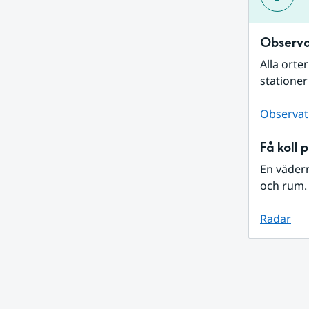
Observa
Alla orte
stationer
Observat
Få koll 
En väder
och rum. 
Radar