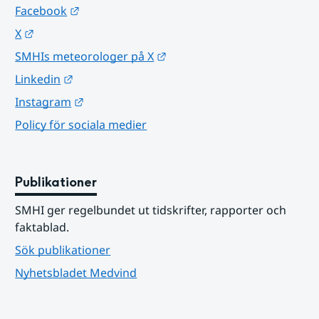
Länk till annan webbplats.
Facebook
Länk till annan webbplats.
X
Länk till annan webbplats.
SMHIs meteorologer på X
Länk till annan webbplats.
Linkedin
Länk till annan webbplats.
Instagram
Policy för sociala medier
Publikationer
SMHI ger regelbundet ut tidskrifter, rapporter och 
faktablad.
Sök publikationer
Nyhetsbladet Medvind