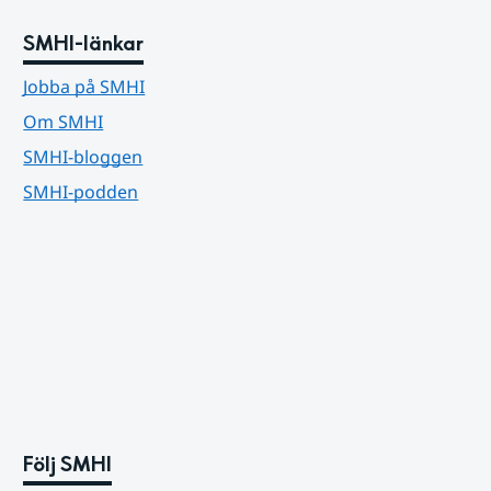
SMHI-länkar
Jobba på SMHI
Om SMHI
SMHI-bloggen
SMHI-podden
Följ SMHI