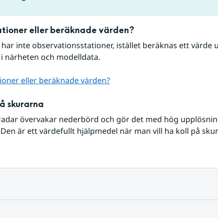
tioner eller beräknade värden?
r har inte observationsstationer, istället beräknas ett värde u
 i närheten och modelldata.
ioner eller beräknade värden?
på skurarna
radar övervakar nederbörd och gör det med hög upplösning 
Den är ett värdefullt hjälpmedel när man vill ha koll på sku