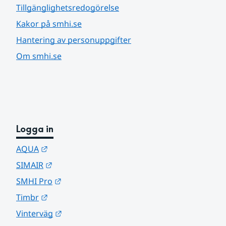
Tillgänglighetsredogörelse
Kakor på smhi.se
Hantering av personuppgifter
Om smhi.se
Logga in
Länk till annan webbplats.
AQUA
Länk till annan webbplats.
SIMAIR
Länk till annan webbplats.
SMHI Pro
Länk till annan webbplats.
Timbr
Länk till annan webbplats.
Vinterväg