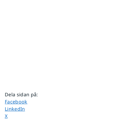
Dela sidan på
:
Dela sidan på
Facebook
Dela sidan på
LinkedIn
Dela sidan på
X