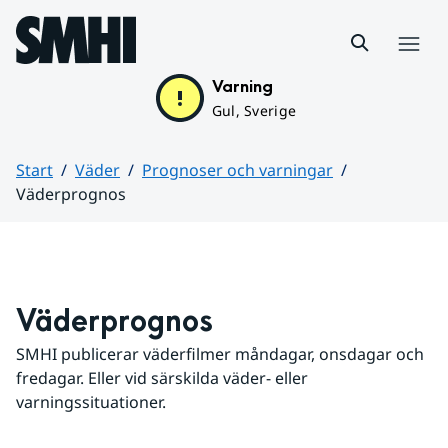
Hoppa till sidans innehåll
Meny
Varning
Gul, Sverige
Start
Väder
Prognoser och varningar
Väderprognos
Huvudinnehåll
Väderprognos
SMHI publicerar väderfilmer måndagar, onsdagar och 
fredagar. Eller vid särskilda väder- eller 
varningssituationer.