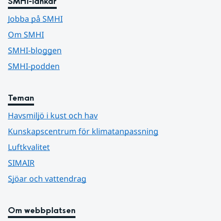
SMHI-länkar
Jobba på SMHI
Om SMHI
SMHI-bloggen
SMHI-podden
Teman
Havsmiljö i kust och hav
Kunskapscentrum för klimatanpassning
Luftkvalitet
SIMAIR
Sjöar och vattendrag
Om webbplatsen