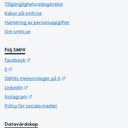
Tillgänglighetsredogörelse
Kakor på smhi.se
Hantering av personuppgifter
Om smhi.se
Följ SMHI
Länk till annan webbplats.
Facebook
Länk till annan webbplats.
X
Länk till annan webbplats.
SMHIs meteorologer på X
Länk till annan webbplats.
Linkedin
Länk till annan webbplats.
Instagram
Policy för sociala medier
Datavärdskap