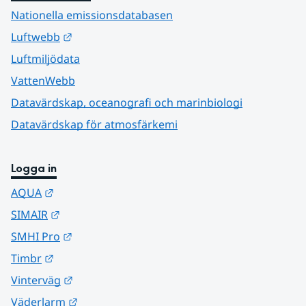
Nationella emissionsdatabasen
Länk till annan webbplats.
Luftwebb
Luftmiljödata
VattenWebb
Datavärdskap, oceanografi och marinbiologi
Datavärdskap för atmosfärkemi
Logga in
Länk till annan webbplats.
AQUA
Länk till annan webbplats.
SIMAIR
Länk till annan webbplats.
SMHI Pro
Länk till annan webbplats.
Timbr
Länk till annan webbplats.
Vinterväg
Länk till annan webbplats.
Väderlarm