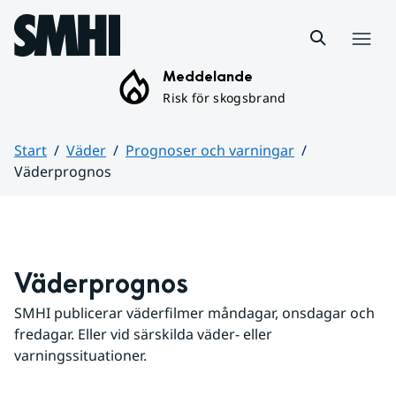
Hoppa till sidans innehåll
Meny
Meddelande
Risk för skogsbrand
Start
Väder
Prognoser och varningar
Väderprognos
Huvudinnehåll
Väderprognos
SMHI publicerar väderfilmer måndagar, onsdagar och 
fredagar. Eller vid särskilda väder- eller 
varningssituationer.