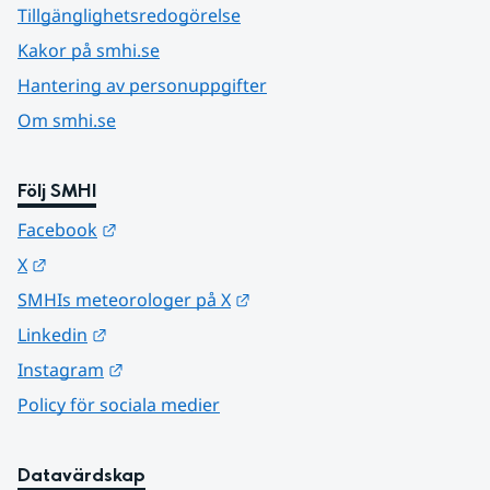
Tillgänglighetsredogörelse
Kakor på smhi.se
Hantering av personuppgifter
Om smhi.se
Följ SMHI
Länk till annan webbplats.
Facebook
Länk till annan webbplats.
X
Länk till annan webbplats.
SMHIs meteorologer på X
Länk till annan webbplats.
Linkedin
Länk till annan webbplats.
Instagram
Policy för sociala medier
Datavärdskap