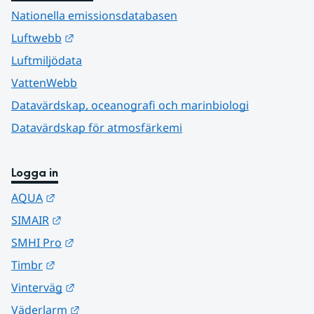
Nationella emissionsdatabasen
Länk till annan webbplats.
Luftwebb
Luftmiljödata
VattenWebb
Datavärdskap, oceanografi och marinbiologi
Datavärdskap för atmosfärkemi
Logga in
Länk till annan webbplats.
AQUA
Länk till annan webbplats.
SIMAIR
Länk till annan webbplats.
SMHI Pro
Länk till annan webbplats.
Timbr
Länk till annan webbplats.
Vinterväg
Länk till annan webbplats.
Väderlarm