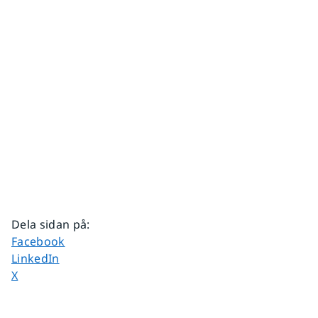
Dela sidan på
:
Dela sidan på
Facebook
Dela sidan på
LinkedIn
Dela sidan på
X