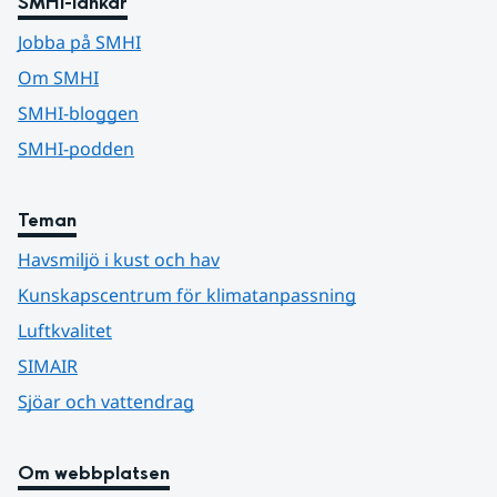
SMHI-länkar
Jobba på SMHI
Om SMHI
SMHI-bloggen
SMHI-podden
Teman
Havsmiljö i kust och hav
Kunskapscentrum för klimatanpassning
Luftkvalitet
SIMAIR
Sjöar och vattendrag
Om webbplatsen