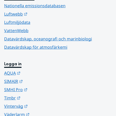
Nationella emissionsdatabasen
Länk till annan webbplats.
Luftwebb
Luftmiljödata
VattenWebb
Datavärdskap, oceanografi och marinbiologi
Datavärdskap för atmosfärkemi
Logga in
Länk till annan webbplats.
AQUA
Länk till annan webbplats.
SIMAIR
Länk till annan webbplats.
SMHI Pro
Länk till annan webbplats.
Timbr
Länk till annan webbplats.
Vinterväg
Länk till annan webbplats.
Väderlarm