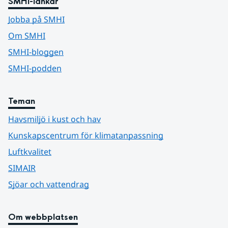
SMHI-länkar
Jobba på SMHI
Om SMHI
SMHI-bloggen
SMHI-podden
Teman
Havsmiljö i kust och hav
Kunskapscentrum för klimatanpassning
Luftkvalitet
SIMAIR
Sjöar och vattendrag
Om webbplatsen