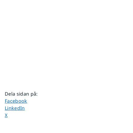
Dela sidan på
:
Dela sidan på
Facebook
Dela sidan på
LinkedIn
Dela sidan på
X