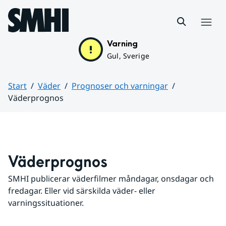
Hoppa till sidans innehåll
Meny
Varning
Gul, Sverige
Start
Väder
Prognoser och varningar
Väderprognos
Huvudinnehåll
Väderprognos
SMHI publicerar väderfilmer måndagar, onsdagar och 
fredagar. Eller vid särskilda väder- eller 
varningssituationer.