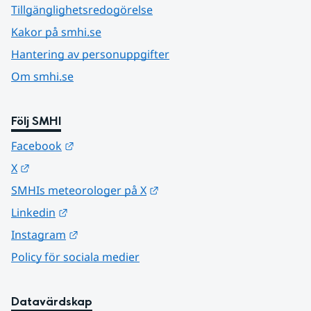
Tillgänglighetsredogörelse
Kakor på smhi.se
Hantering av personuppgifter
Om smhi.se
Följ SMHI
Länk till annan webbplats.
Facebook
Länk till annan webbplats.
X
Länk till annan webbplats.
SMHIs meteorologer på X
Länk till annan webbplats.
Linkedin
Länk till annan webbplats.
Instagram
Policy för sociala medier
Datavärdskap