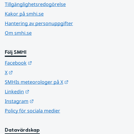
Tillgänglighetsredogörelse
Kakor på smhi.se
Hantering av personuppgifter
Om smhi.se
Följ SMHI
Länk till annan webbplats.
Facebook
Länk till annan webbplats.
X
Länk till annan webbplats.
SMHIs meteorologer på X
Länk till annan webbplats.
Linkedin
Länk till annan webbplats.
Instagram
Policy för sociala medier
Datavärdskap