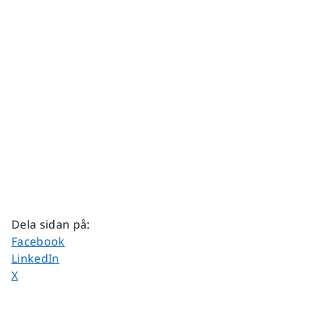
Dela sidan på
:
Dela sidan på
Facebook
Dela sidan på
LinkedIn
Dela sidan på
X