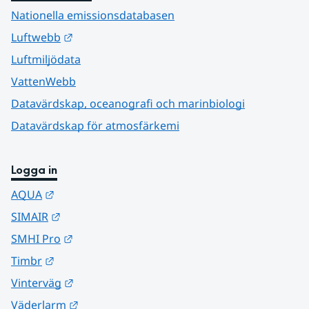
Nationella emissionsdatabasen
Länk till annan webbplats.
Luftwebb
Luftmiljödata
VattenWebb
Datavärdskap, oceanografi och marinbiologi
Datavärdskap för atmosfärkemi
Logga in
Länk till annan webbplats.
AQUA
Länk till annan webbplats.
SIMAIR
Länk till annan webbplats.
SMHI Pro
Länk till annan webbplats.
Timbr
Länk till annan webbplats.
Vinterväg
Länk till annan webbplats.
Väderlarm