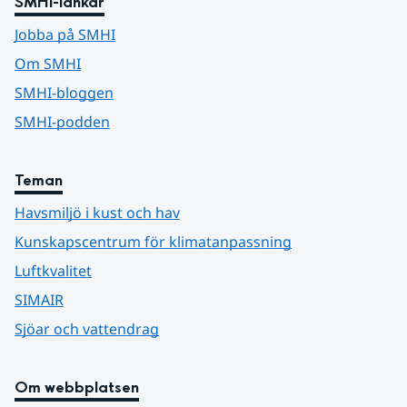
SMHI-länkar
Jobba på SMHI
Om SMHI
SMHI-bloggen
SMHI-podden
Teman
Havsmiljö i kust och hav
Kunskapscentrum för klimatanpassning
Luftkvalitet
SIMAIR
Sjöar och vattendrag
Om webbplatsen