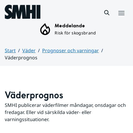
Hoppa till sidans innehåll
Meny
Meddelande
Risk för skogsbrand
Start
Väder
Prognoser och varningar
Väderprognos
Huvudinnehåll
Väderprognos
SMHI publicerar väderfilmer måndagar, onsdagar och 
fredagar. Eller vid särskilda väder- eller 
varningssituationer.