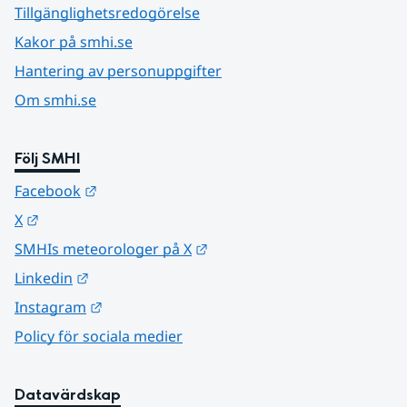
Tillgänglighetsredogörelse
Kakor på smhi.se
Hantering av personuppgifter
Om smhi.se
Följ SMHI
Länk till annan webbplats.
Facebook
Länk till annan webbplats.
X
Länk till annan webbplats.
SMHIs meteorologer på X
Länk till annan webbplats.
Linkedin
Länk till annan webbplats.
Instagram
Policy för sociala medier
Datavärdskap