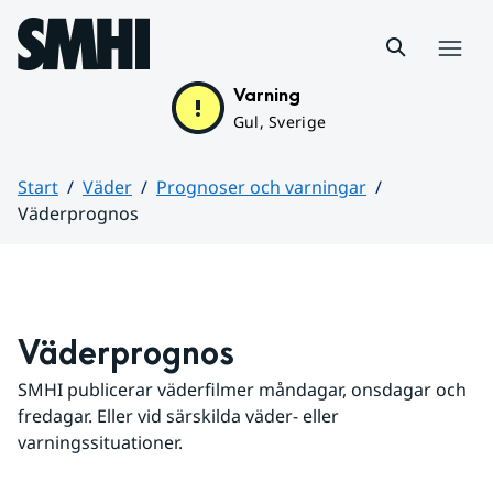
Hoppa till sidans innehåll
Meny
Varning
Gul, Sverige
Start
Väder
Prognoser och varningar
Väderprognos
Huvudinnehåll
Väderprognos
SMHI publicerar väderfilmer måndagar, onsdagar och 
fredagar. Eller vid särskilda väder- eller 
varningssituationer.