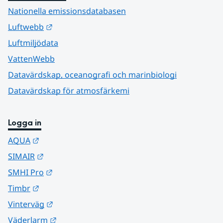
Nationella emissionsdatabasen
Länk till annan webbplats.
Luftwebb
Luftmiljödata
VattenWebb
Datavärdskap, oceanografi och marinbiologi
Datavärdskap för atmosfärkemi
Logga in
Länk till annan webbplats.
AQUA
Länk till annan webbplats.
SIMAIR
Länk till annan webbplats.
SMHI Pro
Länk till annan webbplats.
Timbr
Länk till annan webbplats.
Vinterväg
Länk till annan webbplats.
Väderlarm