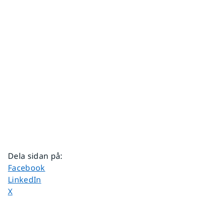
Dela sidan på
:
Dela sidan på
Facebook
Dela sidan på
LinkedIn
Dela sidan på
X