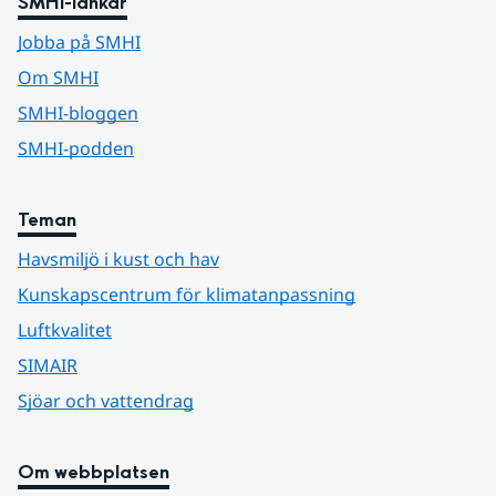
SMHI-länkar
Jobba på SMHI
Om SMHI
SMHI-bloggen
SMHI-podden
Teman
Havsmiljö i kust och hav
Kunskapscentrum för klimatanpassning
Luftkvalitet
SIMAIR
Sjöar och vattendrag
Om webbplatsen