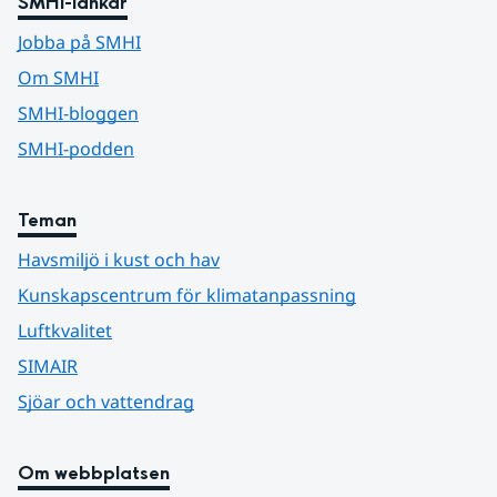
SMHI-länkar
Jobba på SMHI
Om SMHI
SMHI-bloggen
SMHI-podden
Teman
Havsmiljö i kust och hav
Kunskapscentrum för klimatanpassning
Luftkvalitet
SIMAIR
Sjöar och vattendrag
Om webbplatsen