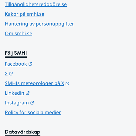
Tillgänglighetsredogörelse
Kakor på smhi.se
Hantering av personuppgifter
Om smhi.se
Följ SMHI
Länk till annan webbplats.
Facebook
Länk till annan webbplats.
X
Länk till annan webbplats.
SMHIs meteorologer på X
Länk till annan webbplats.
Linkedin
Länk till annan webbplats.
Instagram
Policy för sociala medier
Datavärdskap