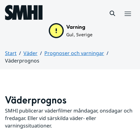
Hoppa till sidans innehåll
Meny
Varning
Gul, Sverige
Start
Väder
Prognoser och varningar
Väderprognos
Huvudinnehåll
Väderprognos
SMHI publicerar väderfilmer måndagar, onsdagar och 
fredagar. Eller vid särskilda väder- eller 
varningssituationer.