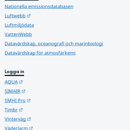
Nationella emissionsdatabasen
Länk till annan webbplats.
Luftwebb
Luftmiljödata
VattenWebb
Datavärdskap, oceanografi och marinbiologi
Datavärdskap för atmosfärkemi
Logga in
Länk till annan webbplats.
AQUA
Länk till annan webbplats.
SIMAIR
Länk till annan webbplats.
SMHI Pro
Länk till annan webbplats.
Timbr
Länk till annan webbplats.
Vinterväg
Länk till annan webbplats.
Väderlarm