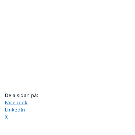
Dela sidan på
:
Dela sidan på
Facebook
Dela sidan på
LinkedIn
Dela sidan på
X