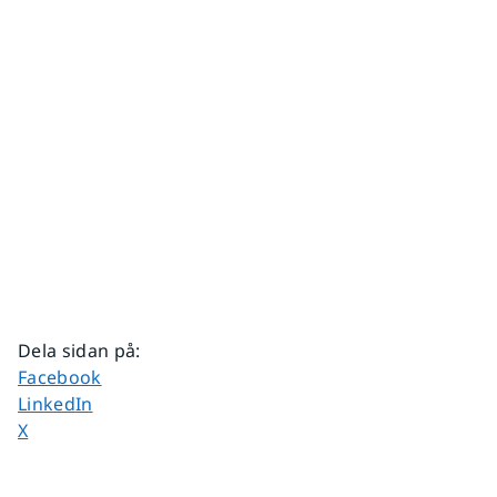
Dela sidan på
:
Dela sidan på
Facebook
Dela sidan på
LinkedIn
Dela sidan på
X