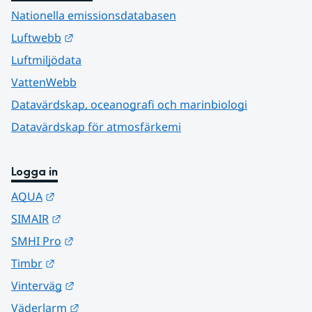
Nationella emissionsdatabasen
Länk till annan webbplats.
Luftwebb
Luftmiljödata
VattenWebb
Datavärdskap, oceanografi och marinbiologi
Datavärdskap för atmosfärkemi
Logga in
Länk till annan webbplats.
AQUA
Länk till annan webbplats.
SIMAIR
Länk till annan webbplats.
SMHI Pro
Länk till annan webbplats.
Timbr
Länk till annan webbplats.
Vinterväg
Länk till annan webbplats.
Väderlarm