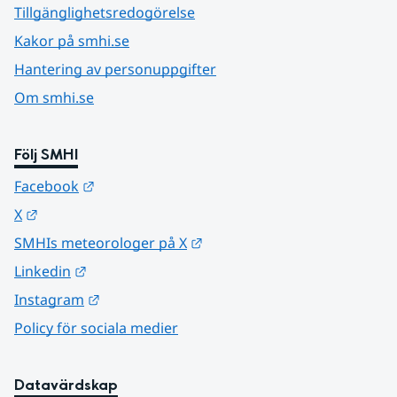
Tillgänglighetsredogörelse
Kakor på smhi.se
Hantering av personuppgifter
Om smhi.se
Följ SMHI
Länk till annan webbplats.
Facebook
Länk till annan webbplats.
X
Länk till annan webbplats.
SMHIs meteorologer på X
Länk till annan webbplats.
Linkedin
Länk till annan webbplats.
Instagram
Policy för sociala medier
Datavärdskap