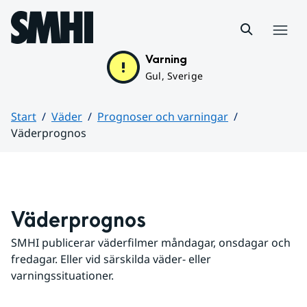
Hoppa till sidans innehåll
Meny
Varning
Gul, Sverige
Start
Väder
Prognoser och varningar
Väderprognos
Huvudinnehåll
Väderprognos
SMHI publicerar väderfilmer måndagar, onsdagar och 
fredagar. Eller vid särskilda väder- eller 
varningssituationer.