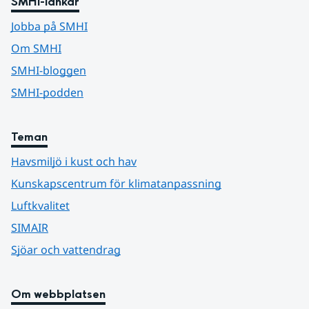
SMHI-länkar
Jobba på SMHI
Om SMHI
SMHI-bloggen
SMHI-podden
Teman
Havsmiljö i kust och hav
Kunskapscentrum för klimatanpassning
Luftkvalitet
SIMAIR
Sjöar och vattendrag
Om webbplatsen